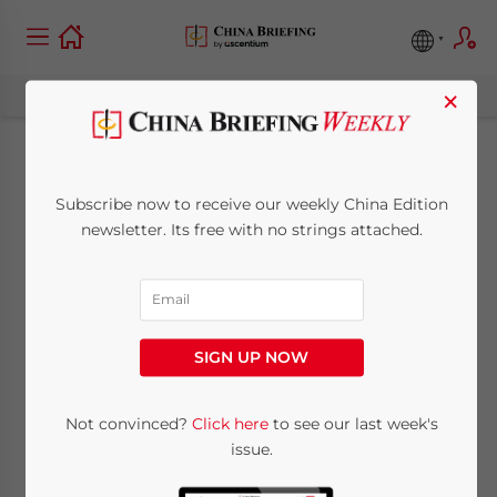
×
Pourquoi les RH
Subscribe now to receive our weekly China Edition
devraient se soucier
newsletter. Its free with no strings attached.
de l’utilisation de
VPN en Chine
SIGN UP NOW
June 2, 2018
Posted by
China Briefing
Not convinced?
Click here
to see our last week's
Reading Time:
6
minutes
issue.
Écrit par :
Alexander Chipman Koty