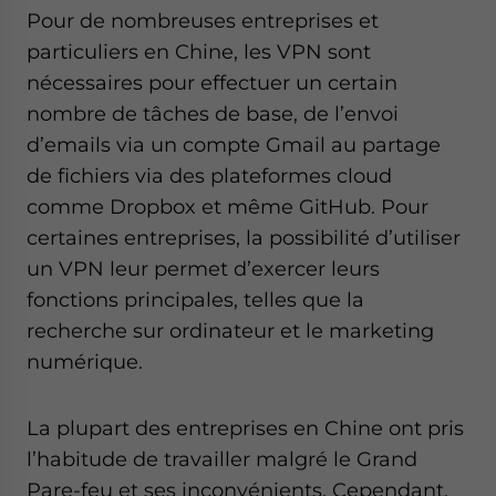
website. Please send me business news and updates
Pour de nombreuses entreprises et
for Asia!
particuliers en Chine, les VPN sont
nécessaires pour effectuer un certain
- case sensitive
nombre de tâches de base, de l’envoi
d’emails via un compte Gmail au partage
de fichiers via des plateformes cloud
comme Dropbox et même GitHub. Pour
certaines entreprises, la possibilité d’utiliser
un VPN leur permet d’exercer leurs
fonctions principales, telles que la
recherche sur ordinateur et le marketing
numérique.
La plupart des entreprises en Chine ont pris
l’habitude de travailler malgré le Grand
Pare-feu et ses inconvénients. Cependant,