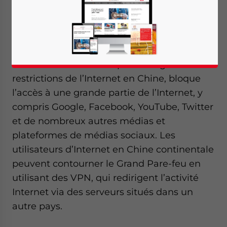
Traduit par :
Shumeng Zhang
Le «
Grand Pare-feu
», le terme
communément utilisé pour désigner les
restrictions de l’Internet en Chine, bloque
l’accès à une grande partie de l’Internet, y
compris Google, Facebook, YouTube, Twitter
et de nombreux autres médias et
plateformes de médias sociaux. Les
utilisateurs d’Internet en Chine continentale
peuvent contourner le Grand Pare-feu en
utilisant des VPN, qui redirigent l’activité
Internet via des serveurs situés dans un
autre pays.
Yes, I have read the
Privacy Policy
Statement for this