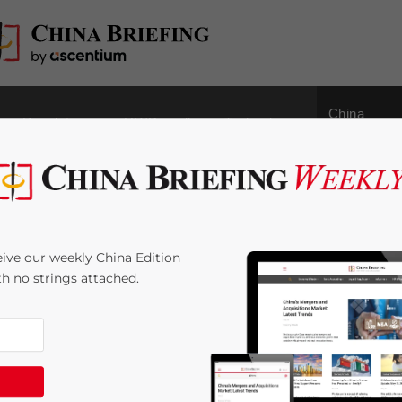
China
Regulatory
HR/Payroll
Technology
Outbound
lung bei der CCC
ive our weekly China Edition
r das After Sales
ith no strings attached.
4
minutes