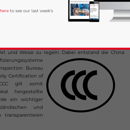
rd der Zusammenhang zwischen den deutschen
 here
to see our last week's
n China thematisiert.
isation (WTO) im Dezember 2001 ging einher mit
ebung. Die Änderungen stellen eine beträchtliche
isse dar und es ergab sich das Bedürfnis, den
 Art und Weise zu regeln.
Dabei entstand die China
ifizierungssysteme
nspection Bureau
y Certification of
 CCC gilt somit
rivacy Policy
Statement for this website. Please send me 
al hergestellte
nsitive
rde ein wichtiger
sländischen und
transparenteren