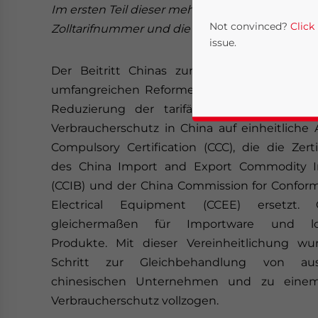
Im ersten Teil dieser mehrteiligen Serie wi
Not convinced?
Click
Zolltarifnummer und die Zertifizierungspflicht i
issue.
Der Beitritt Chinas zur Welthandelsorgan
umfangreichen Reformen der Handelsgesetzg
Reduzierung der tarifären Handelshemmn
Verbraucherschutz in China auf einheitliche
Compulsory Certification (CCC), die die Zert
des China Import and Export Commodity I
(CCIB) und der China Commission for Conformit
Electrical Equipment (CCEE) ersetzt.
Yes, I have read the
P
gleichermaßen für Importware und lok
- case se
Produkte. Mit dieser Vereinheitlichung wu
Schritt zur Gleichbehandlung von au
chinesischen Unternehmen und zu einem 
Verbraucherschutz vollzogen.