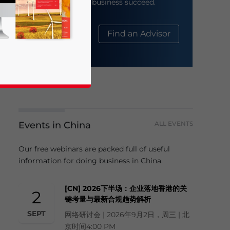
help your business succeed.
About Us
Find an Advisor
Events in China
ALL EVENTS
business news and updates for Asia!
Our free webinars are packed full of useful
information for doing business in China.
[CN] 2026下半场：企业落地香港的关
2
键考量与最新合规趋势解析
SEPT
网络研讨会 | 2026年9月2日，周三 | 北
京时间4:00 PM