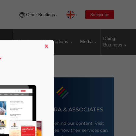
Other Briefings
Subscribe
Doing
Events
Publications
Media
×
Business
DEZAN SHIRA & ASSOCIATES
Meet the firm behind our content. Visit
their website to see how their services can