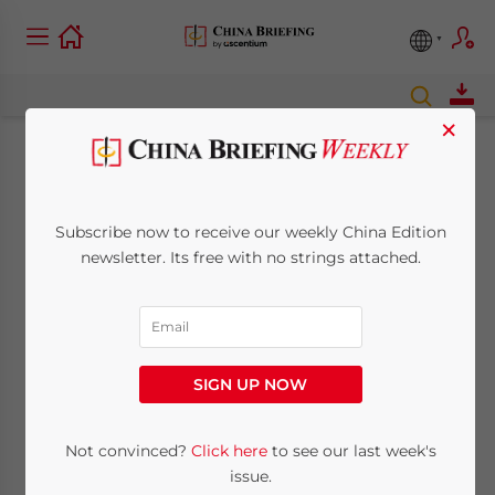
×
Revigorer la Rust Belt
chinoise : des
Subscribe now to receive our weekly China Edition
newsletter. Its free with no strings attached.
incitations pour
entreprises et
expatriés
SIGN UP NOW
Not convinced?
Click here
to see our last week's
September 13, 2017
Posted by
China Briefing
Reading Time:
6
minutes
issue.