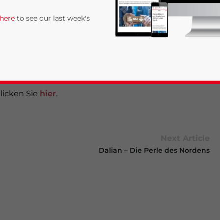
tikel fassen wir einige wichtige Informationen zu
 here
to see our last week's
tellungen zur Lösung dieser Herausforderungen an.
 Sie sich bitte an unseren Experten
Richard
esse erreicht werden
licken Sie
hier
.
Next Article
rivacy Policy
Statement for this website. Please send me 
Dalian – Die Perle des Nordens
nsitive