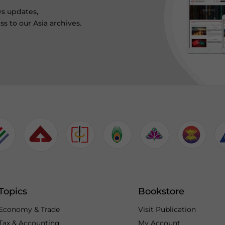
ws updates,
s to our Asia archives.
Topics
Bookstore
Economy & Trade
Visit Publication
Tax & Accounting
My Account