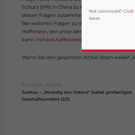
Schutz (IPR) in China zu kämpfen. In diesem Ar
Not convinced?
Click
diesen Fragen zusammen und wir bieten Hilfes
issue.
Bei weiteren Fragen zu diesem Thema, wenden
Hoffmann
, der unter der folgenden Emailaddr
kann:
richard.hoffmann@dezshira.com
.
Wenn Sie den gesamten Artikel lesen wollen, k
Previous Article
Yes, I have read the
P
Suzhou – „Venedig des Ostens“ bietet großartiges
- case se
Geschäftsumfeld (2/3)