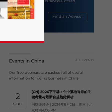
help your business succeed.
About Us
Find an Advisor
Events in China
ALL EVENTS
business news and updates for Asia!
Our free webinars are packed full of useful
information for doing business in China.
[CN] 2026下半场：企业落地香港的关
2
键考量与最新合规趋势解析
SEPT
网络研讨会 | 2026年9月2日，周三 | 北
京时间4:00 PM