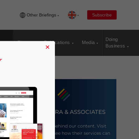
Other Briefings
Subscribe
Doing
Events
Publications
Media
×
Business
DEZAN SHIRA & ASSOCIATES
Meet the firm behind our content. Visit
their website to see how their services can