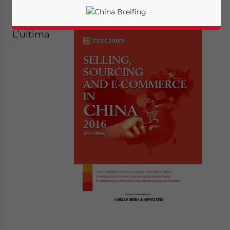
November 6, 2015
Posted by
Italian Desk
Reading Time:
3
minutes
L’ultima
Yes, I have read the
Privacy Policy
Statement for this
website. Please send me business news and updates
for Asia!