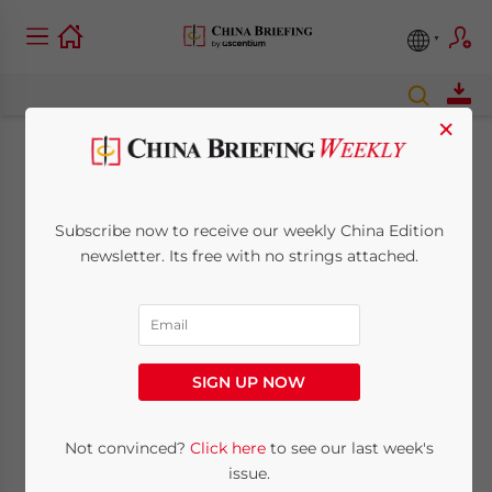
×
Selling, Sourcing and
E-Commerce in
Subscribe now to receive our weekly China Edition
newsletter. Its free with no strings attached.
China 2016 – Nuova
pubblicazione di
China Briefing
SIGN UP NOW
Magazine
Not convinced?
Click here
to see our last week's
issue.