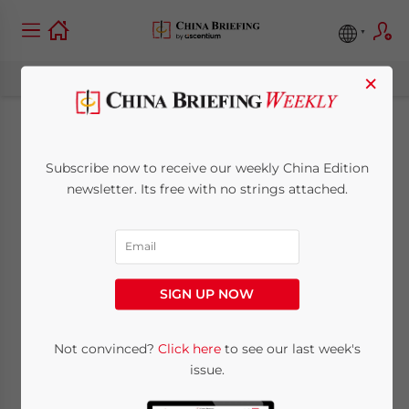
×
Shanghai lockert
Subscribe now to receive our weekly China Edition
Regulierungen für
newsletter. Its free with no strings attached.
ausländische
Direktinvestitionen
SIGN UP NOW
(FDI)
Not convinced?
Click here
to see our last week's
issue.
July 27, 2009
Posted by
China Briefing
Reading Time:
< 1
minute