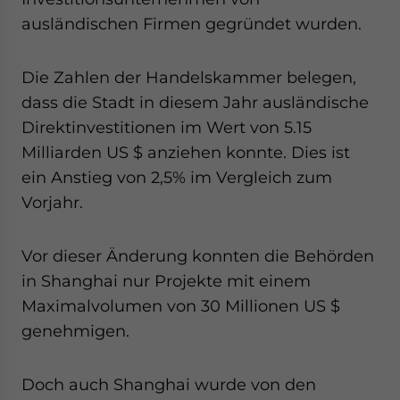
website. Please send me business news and updates
ausländischen Firmen gegründet wurden.
for Asia!
Die Zahlen der Handelskammer belegen,
- case sensitive
dass die Stadt in diesem Jahr ausländische
Direktinvestitionen im Wert von 5.15
Milliarden US $ anziehen konnte. Dies ist
ein Anstieg von 2,5% im Vergleich zum
Vorjahr.
Vor dieser Änderung konnten die Behörden
in Shanghai nur Projekte mit einem
Maximalvolumen von 30 Millionen US $
genehmigen.
Doch auch Shanghai wurde von den