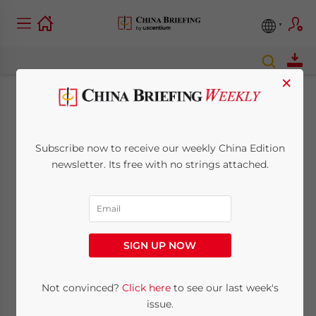
×
Steuerrückzahlung
für Exporteure
Subscribe now to receive our weekly China Edition
newsletter. Its free with no strings attached.
January 19, 2010
Posted by
China Briefing
Reading Time:
< 1
minute
19. Januar – Die staatliche Steuerbehörde
SIGN UP NOW
hat ein Rundschreiben erlassen, welches
die Steuerrückzahlungen für
Not convinced?
Click here
to see our last week's
Exportunternehmen betrifft.
issue.