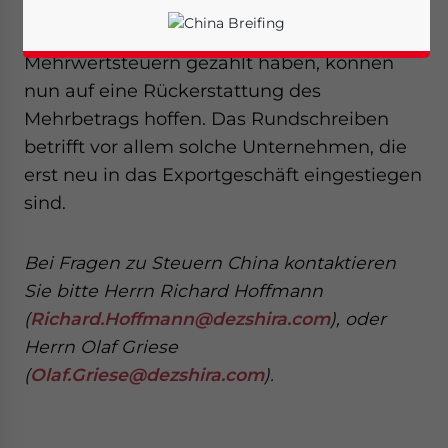
Exportunternehmen, die im Voraus zu viele
Mehrwertsteuern gezahlt haben, können
nun auf eine Rückerstattung des
Mehrbetrags hoffen. Das Rundschreiben
betrifft vor allem solche Unternehmen, die
erst neu in das Exportgeschäft eingestiegen
sind.
Bei Fragen zu Steuern China kontaktieren
Sie bitte Herrn Richard Hoffmann
(
Richard.Hoffmann@dezshira.com
), oder
Herrn Olaf Griese
Yes, I have read the
Privacy Policy
Statement for this
(
Olaf.Griese@dezshira.com
).
website. Please send me business news and updates
for Asia!