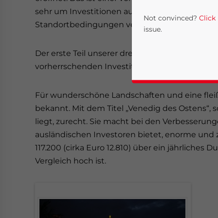
sehr um Investitionen aus dem Ausland bemüht
Not convinced?
Click
Standortbedingungen verfügt, einmal genauer 
issue.
Der erste Teil unserer dreiteiligen Serie soll 
vorherrschenden Investitionsbedingungen dor
Für wunderschöne Landschaften und eine flei
bekannt. Mit dem Titel „Venedig des Ostens“, s
liegt, zurecht. Sie macht bei den Verbesserun
ausländischen Investoren bietet, enorme und 
Yes, I have read the
P
117.200 (cirka Euro 12.810) über ein jährliche
- case se
Vergleich hoch ist.