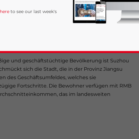
 und die daher für solche Investitionen über gute
 here
to see our last week's
vorzustellen.
dazu genutzt werden, um die Stadt und die
t etwas zu umreißen.
ßige und geschäftstüchtige Bevölkerung ist Suzhou
chmückt sich die Stadt, die in der Provinz Jiangsu
gen des Geschäftsumfeldes, welches sie
zügige Fortschritte. Die Bewohner verfügen mit RMB
rivacy Policy
Statement for this website. Please send me 
s Durchschnitteinkommen, das im landesweiten
nsitive