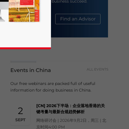
help your business succeed.
About Us
Find an Advisor
Events in China
ALL EVENTS
business news and updates for Asia!
Our free webinars are packed full of useful
information for doing business in China.
[CN] 2026下半场：企业落地香港的关
2
键考量与最新合规趋势解析
SEPT
网络研讨会 | 2026年9月2日，周三 | 北
京时间4:00 PM