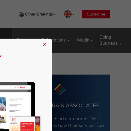
Other Briefings
Subscribe
Doing
Events
Publications
Media
×
Business
DEZAN SHIRA & ASSOCIATES
Meet the firm behind our content. Visit
their website to see how their services can