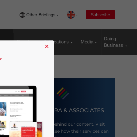
Other Briefings
Subscribe
Doing
Events
Publications
Media
×
Business
DEZAN SHIRA & ASSOCIATES
Meet the firm behind our content. Visit
their website to see how their services can