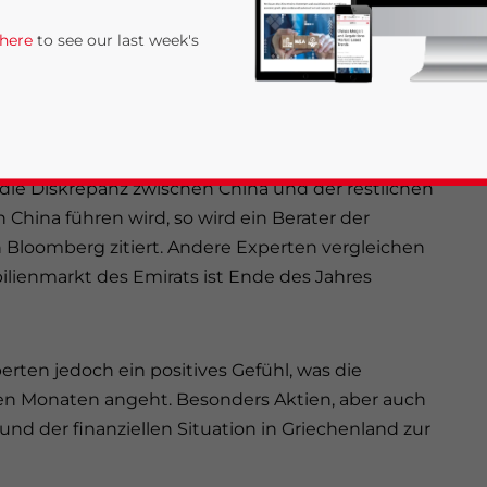
 Prozent der Umfrageteilnehmer gaben an, dass Sie
nur noch ein Drittel der Umfrageteilnehmer glaubt
 here
to see our last week's
ionsmöglichkeit für das laufende Jahr darstellen
rozent.
azitäten liegt soweit über dem anderer Regionen,
 die Diskrepanz zwischen China und der restlichen
China führen wird, so wird ein Berater der
 Bloomberg zitiert. Andere Experten vergleichen
ilienmarkt des Emirats ist Ende des Jahres
rivacy Policy
Statement for this website. Please send me 
nsitive
ten jedoch ein positives Gefühl, was die
en Monaten angeht. Besonders Aktien, aber auch
und der finanziellen Situation in Griechenland zur