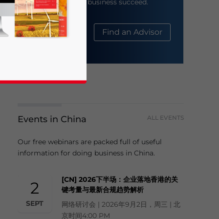
help your business succeed.
About Us
Find an Advisor
Events in China
ALL EVENTS
business news and updates for Asia!
Our free webinars are packed full of useful
information for doing business in China.
[CN] 2026下半场：企业落地香港的关
2
键考量与最新合规趋势解析
SEPT
网络研讨会 | 2026年9月2日，周三 | 北
京时间4:00 PM