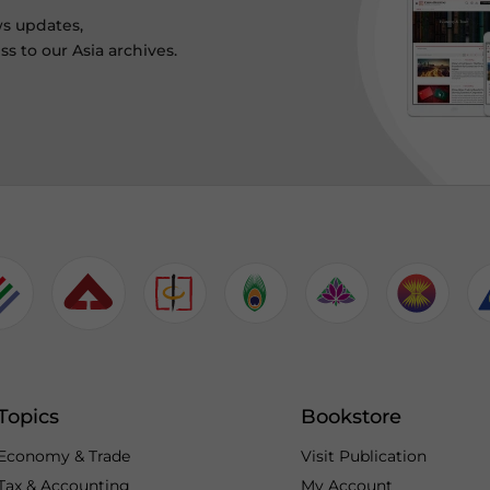
ws updates,
s to our Asia archives.
Topics
Bookstore
Economy & Trade
Visit Publication
Tax & Accounting
My Account