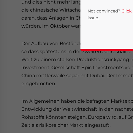
und dies nicht mehr lange gut gehen wird. 62
die chinesische Wirtschaft als Blase ansehen, 
Not convinced?
Click
daran, dass Anlagen in China die beste Investit
issue.
würden. Im Oktober waren das noch rund 44 P
Der Aufbau von Beständen und Produktionskap
so dass spätestens in der zweiten Jahreshälfte
Welt zu einem starken Produktionsrückgang in 
Investment-Gesellschaft Epic Investments von
China mittlerweile sogar mit Dubai. Der Immob
eingebrochen.
Yes, I have read the
P
- case se
Im Allgemeinen haben die befragten Marktexper
Entwicklung der Weltwirtschaft in den nächst
Rohstoffe könnten steigen. Europa wird, auf Gr
Zeit als risikoreicher Markt eingestuft.