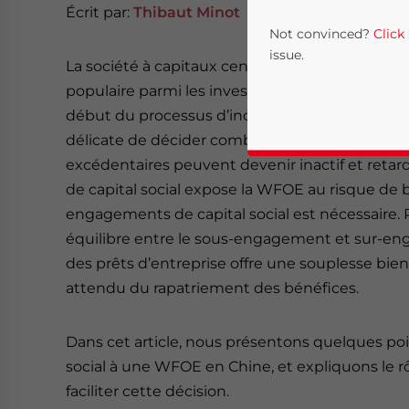
Écrit par:
Thibaut Minot
Not convinced?
Click
issue.
La société à capitaux cent pour cent étrangers 
populaire parmi les investisseurs étrangers so
début du processus d’incorporation d’une WFOE,
délicate de décider combien de capital social à 
excédentaires peuvent devenir inactif et retar
de capital social expose la WFOE au risque de 
engagements de capital social est nécessaire. 
équilibre entre le sous-engagement et sur-engag
des prêts d’entreprise offre une souplesse bien
Yes, I have read the
P
attendu du rapatriement des bénéfices.
- case se
Dans cet article, nous présentons quelques poi
social à une WFOE en Chine, et expliquons le r
faciliter cette décision.