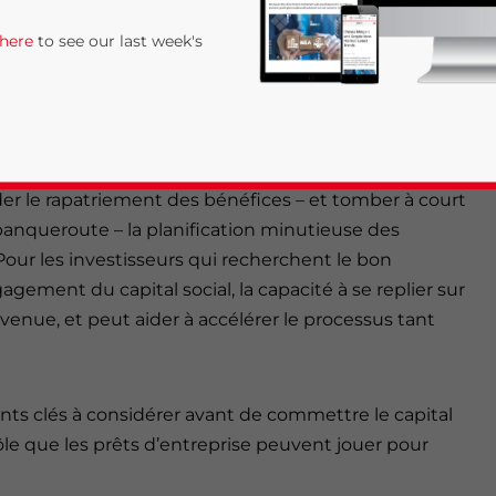
 here
to see our last week's
(WFOE) reste la structure d’investissement la plus
uhaitant monter une entreprise en Chine. Dès le
 les investisseurs sont confrontés à la tâche
dédier à leur entreprise. Parce que les fonds
der le rapatriement des bénéfices – et tomber à court
banqueroute – la planification minutieuse des
Pour les investisseurs qui recherchent le bon
ement du capital social, la capacité à se replier sur
venue, et peut aider à accélérer le processus tant
rivacy Policy
Statement for this website. Please send me 
nsitive
nts clés à considérer avant de commettre le capital
ôle que les prêts d’entreprise peuvent jouer pour