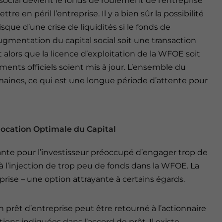
 social devient le fonds de roulement de l’entreprise
re en péril l’entreprise. Il y a bien sûr la possibilité
sque d’une crise de liquidités si le fonds de
gmentation du capital social soit une transaction
t alors que la licence d’exploitation de la WFOE soit
ents officiels soient mis à jour. L’ensemble du
aines, ce qui est une longue période d’attente pour
llocation Optimale du Capital
sante pour l’investisseur préoccupé d’engager trop de
 à l’injection de trop peu de fonds dans la WFOE. La
prise – une option attrayante à certains égards.
n prêt d’entreprise peut être retourné à l’actionnaire
ions indiquées dans l’accord de prêt. Il existe