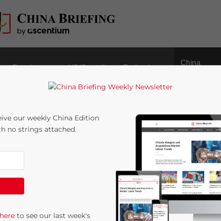
China
Regulatory
HR/Payroll
Technology
Outbound
ive our weekly China Edition
ith no strings attached.
 et Non Déductibles
5
minutes
ne partie importante de la clôture annuelle des
 here
to see our last week's