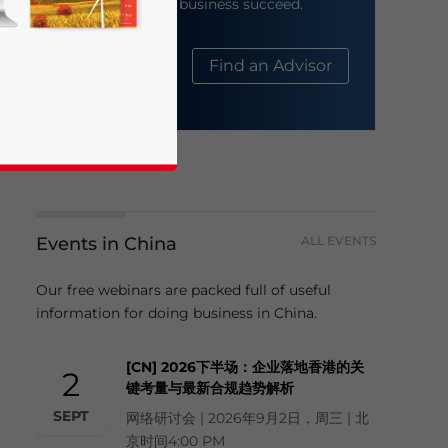
help your business succeed.
About Us
Find an Advisor
business news and updates for Asia!
Events in China
ALL EVENTS
Our free webinars are packed full of useful
information for doing business in China.
[CN] 2026下半场：企业落地香港的关
2
键考量与最新合规趋势解析
SEPT
网络研讨会 | 2026年9月2日，周三 | 北
京时间4:00 PM