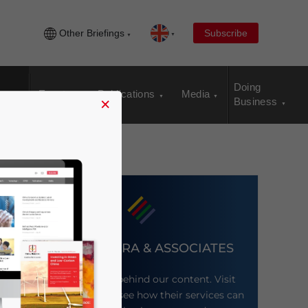
Other Briefings
Subscribe
Doing
Events
Publications
Media
×
Business
DEZAN SHIRA & ASSOCIATES
Meet the firm behind our content. Visit
their website to see how their services can