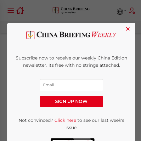
×
China erläutert die
Subscribe now to receive our weekly China Edition
Bandbreite der
newsletter. Its free with no strings attached.
steuerpflichtigen
Dienstleistungen, die
SIGN UP NOW
mit einer
Mehrwertsteuer zum
Not convinced?
Click here
to see our last week's
issue.
Null-Steuersatz