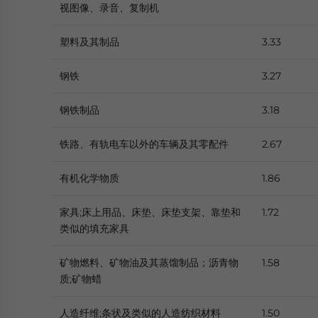
视图像、录音、复制机
塑料及其制品
3.33
钢铁
3.27
钢铁制品
3.18
铁路、有轨电车以外的车辆及其零配件
2.67
有机化学物质
1.86
家具;床上用品、床垫、床垫支架、靠垫和
1.72
类似的填充家具
矿物燃料、矿物油及其蒸馏制品；沥青物
1.58
质;矿物蜡
人造纤维;条状及类似的人造纺织材料
1.50