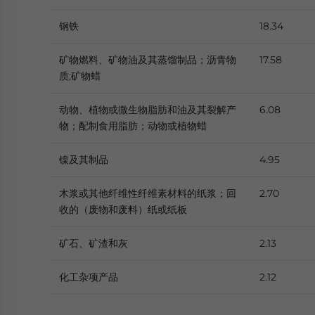
钢铁
18.34
矿物燃料、矿物油及其蒸馏制品；沥青物
17.58
质;矿物蜡
动物、植物或微生物脂肪和油及其裂解产
6.08
物；配制食用脂肪；动物或植物蜡
镍及其制品
4.95
木浆或其他纤维性纤维素材料的纸浆；回
2.70
收的（废物和废料）纸或纸板
矿石、矿渣和灰
2.13
化工杂项产品
2.12