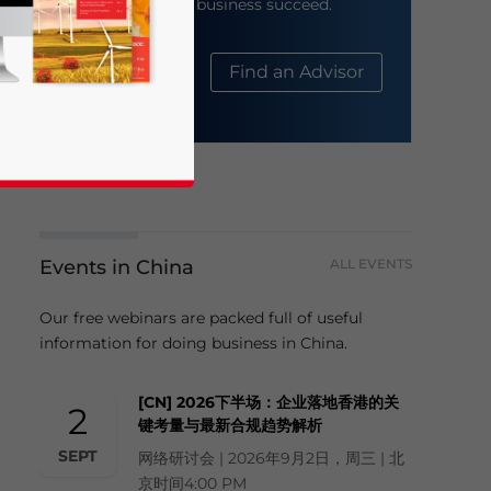
help your business succeed.
About Us
Find an Advisor
Events in China
ALL EVENTS
business news and updates for Asia!
Our free webinars are packed full of useful
information for doing business in China.
[CN] 2026下半场：企业落地香港的关
2
键考量与最新合规趋势解析
SEPT
网络研讨会 | 2026年9月2日，周三 | 北
京时间4:00 PM