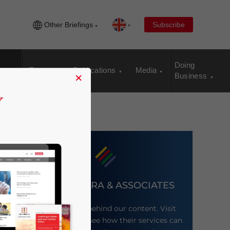
Other Briefings
Subscribe
Doing
Events
Publications
Media
×
Business
DEZAN SHIRA & ASSOCIATES
Meet the firm behind our content. Visit
their website to see how their services can