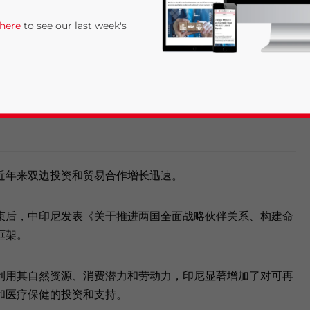
发展。近年来，两国经贸合作加速发展，特别是在贸易、投资和工程项
 here
to see our last week's
投资领域广泛，涉及农业、矿业、电力、房地产、制造业、工业园区、
，印尼对中国的出口主要是资源型商品。此外，印尼已成为中国最大的
近年来双边投资和贸易合作增长迅速。
rivacy Policy
Statement for this website. Please send me 
束后，中印尼发表《关于推进两国全面战略伙伴关系、构建命
nsitive
框架。
利用其自然资源、消费潜力和劳动力，印尼显著增加了对可再
和医疗保健的投资和支持。