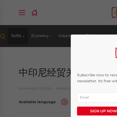
Tariffs
Economy
Industries
Tax/Accounting
中印尼经贸关系更加紧
Subscribe now to rece
newsletter. Its free w
November 29, 2024
Posted by
Chinese Desk
Written 
Available language
SIGN UP NOW