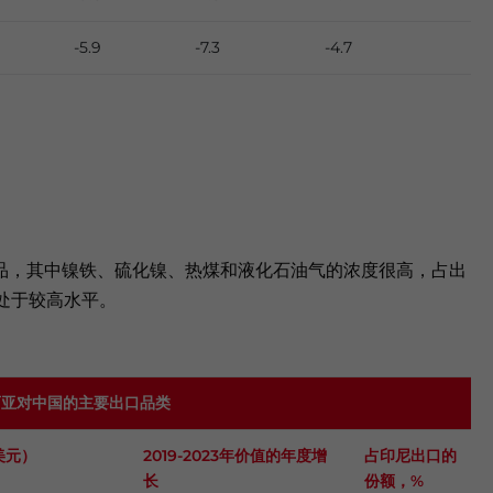
-5.9
-7.3
-4.7
品，其中镍铁、硫化镍、热煤和液化石油气的浓度很高，占出
处于较高水平。
尼西亚对中国的主要出口品类
美元）
2019-2023年价值的年度增
占印尼出口的
长
份额，
%