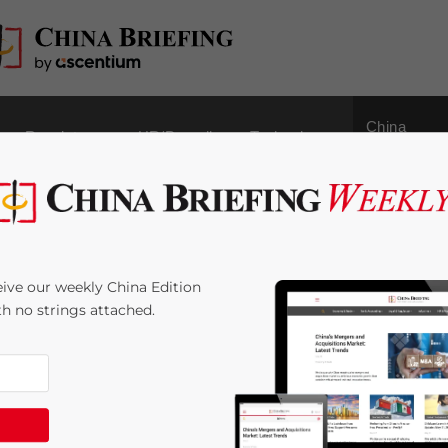
China
Regulatory
HR/Payroll
Technology
Outbound
密：贸易和投资机遇
ive our weekly China Edition
ith no strings attached.
by
英文原作：Qian Zhou
Reading Time:
< 1
minute