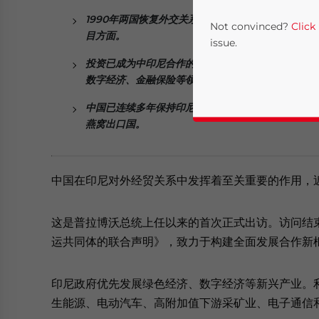
1990年两国恢复外交关系以来，两国经贸合作全面
Not convinced?
Click
目方面。
issue.
投资已成为中印尼合作的最大亮点。中国企业在印尼
数字经济、金融保险等领域。
中国已连续多年保持印尼第一大贸易伙伴地位。目前
燕窝出口国。
中国在印尼对外经贸关系中发挥着至关重要的作用，
Yes, I have read the
P
这是普拉博沃总统上任以来的首次正式出访。访问结
- case se
运共同体的联合声明》，致力于构建全面发展合作新
印尼政府优先发展绿色经济、数字经济等新兴产业。
生能源、电动汽车、高附加值下游采矿业、电子通信