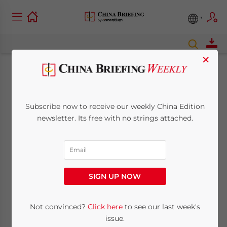
×
China-Regularien
2015:
Subscribe now to receive our weekly China Edition
newsletter. Its free with no strings attached.
Umsetzungsplan für
Zollsätze & neue
Visabestimmungen
SIGN UP NOW
Not convinced?
Click here
to see our last week's
March 14, 2015
Posted by
China Briefing
Reading Time:
4
minutes
issue.