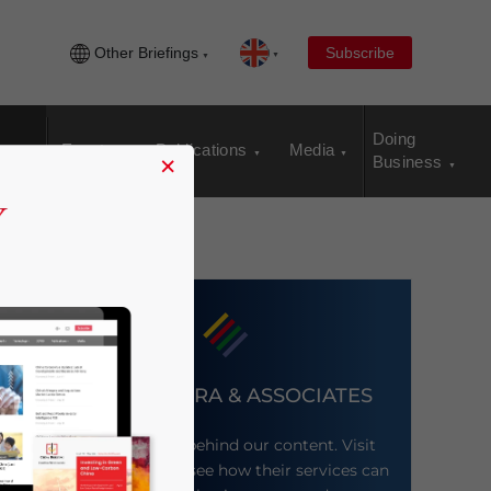
Other Briefings
Subscribe
Doing
Events
Publications
Media
×
Business
DEZAN SHIRA & ASSOCIATES
Meet the firm behind our content. Visit
their website to see how their services can