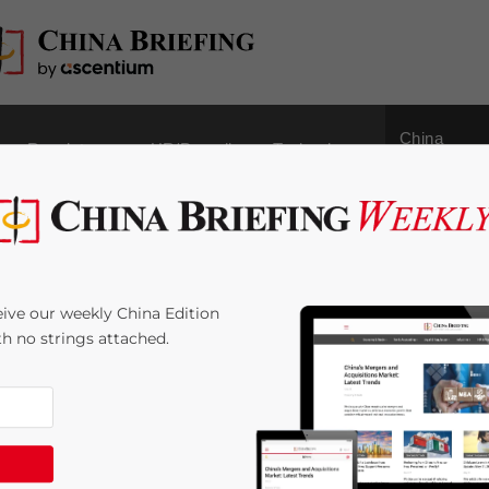
China
Regulatory
HR/Payroll
Technology
Outbound
t endgültigen Entwurf
ive our weekly China Edition
gen zu Visa und zur
ith no strings attached.
gung für Ausländern
 Time:
5
minutes