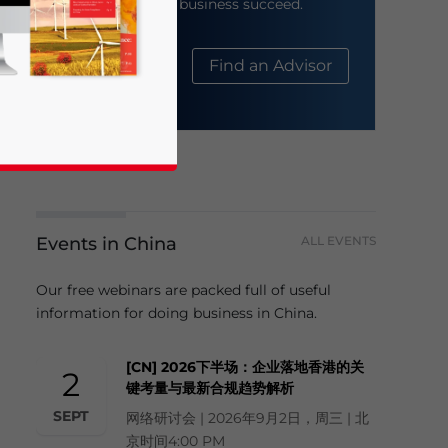
help your business succeed.
About Us
Find an Advisor
Events in China
ALL EVENTS
business news and updates for Asia!
Our free webinars are packed full of useful
information for doing business in China.
[CN] 2026下半场：企业落地香港的关
2
键考量与最新合规趋势解析
SEPT
网络研讨会 | 2026年9月2日，周三 | 北
京时间4:00 PM