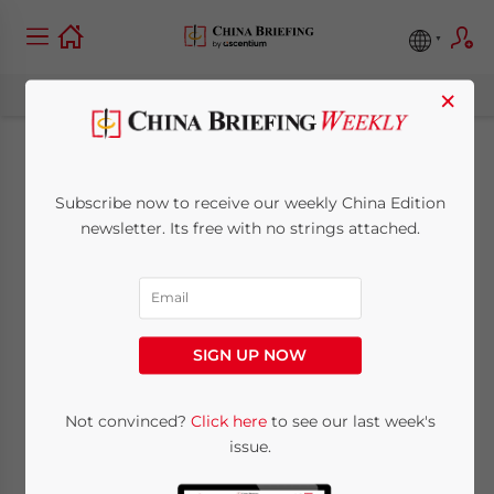
×
China will Erwerb von
Subscribe now to receive our weekly China Edition
„grünen Autos“
newsletter. Its free with no strings attached.
attraktiver machen
November 23, 2011
Posted by
China Briefing
SIGN UP NOW
Reading Time:
3
minutes
23. November – In den 25 chinesischen
Not convinced?
Click here
to see our last week's
issue.
Städten, die am Pilotprogramm teilnehmen,
sollen Fördermaßnahmen vorgestellt