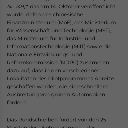
website. Please send me business news and updates
Nr. 149)“,
das am 14. Oktober veröffentlicht
for Asia!
wurde, riefen das chinesische
Finanzministerium (MoF), das Ministerium
- case sensitive
für Wissenschaft und Technologie (MST),
das Ministerium für Industrie- und
Informationstechnologie (MIIT) sowie die
Nationale Entwicklungs- und
Reformkommission (NDRC) zusammen
dazu auf, dass in den verschiedenen
Lokalitäten des Pilotprogrammes Anreize
geschaffen werden, die eine schnellere
Ausbreitung von grünen Automobilen
fördern.
Das Rundschreiben fordert von den 25
Städten des Pilotprogramms – das