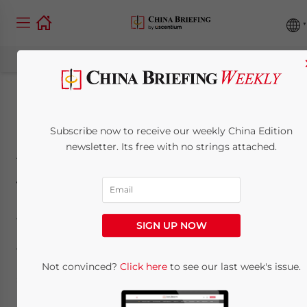
Chinas
Subscribe now to receive our weekly China Edition
Arbeitsunfallversicher
newsletter. Its free with no strings attached.
– Vorteilhaft für
Arbeitnehmer und
SIGN UP NOW
Arbeitgeber
Not convinced?
Click here
to see our last week's issue.
September 13, 2016
Posted by
German Desk
Reading Time:
6
minutes