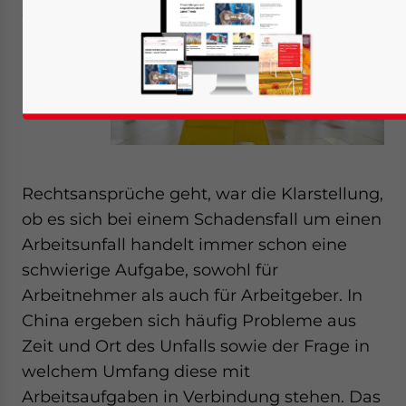
Wenn es
um
Rechtsansprüche geht, war die Klarstellung,
ob es sich bei einem Schadensfall um einen
Arbeitsunfall handelt immer schon eine
schwierige Aufgabe, sowohl für
Arbeitnehmer als auch für Arbeitgeber. In
China ergeben sich häufig Probleme aus
Zeit und Ort des Unfalls sowie der Frage in
welchem Umfang diese mit
Arbeitsaufgaben in Verbindung stehen. Das
Yes, I have read the
Privacy Policy
Statement for this