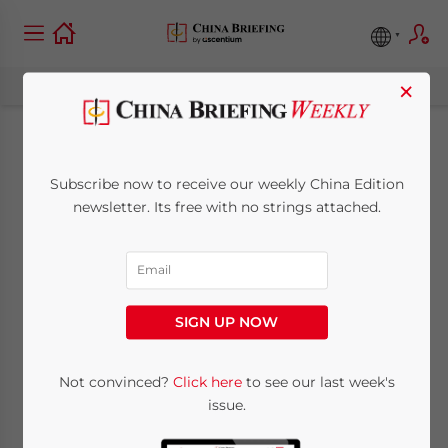
×
Chinas Drei-Kinder-
Subscribe now to receive our weekly China Edition
Politik: Was sie für
newsletter. Its free with no strings attached.
die Wirtschaft
bedeutet
SIGN UP NOW
June 9, 2021
Posted by
German Desk
Not convinced?
Click here
to see our last week's
Written by
Dezan Shira & Associates
issue.
Reading Time:
4
minutes