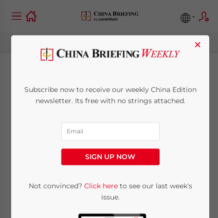
×
Chinas jährliche
Subscribe now to receive our weekly China Edition
Wirtschaftsprüfung
newsletter. Its free with no strings attached.
und Compliance
Anforderungen
SIGN UP NOW
December 22, 2015
Posted by
China Briefing
Not convinced?
Click here
to see our last week's
Reading Time:
5
minutes
issue.
Gemäß