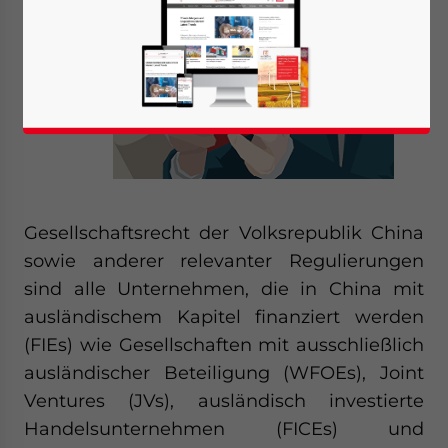
dem
Gesellschaftsrecht der Volksrepublik China
sowie anderer relevanter Regulierungen
sind alle Unternehmen, die in China mit
ausländischem Kapitel finanziert werden
(FIEs) wie Gesellschaften mit ausschließlich
ausländischer Beteiligung (WFOEs), Joint
Ventures (JVs), ausländisch investierte
Handelsunternehmen (FICEs) und
Yes, I have read the
Privacy Policy
Statement for this