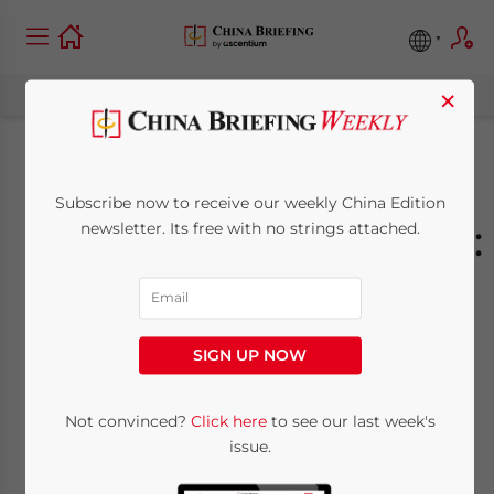
×
Chinas
Subscribe now to receive our weekly China Edition
Lebensmittelindustrie:
newsletter. Its free with no strings attached.
Die neue zwei-in-eins
Geschäftslizenz
SIGN UP NOW
December 28, 2015
Posted by
China Briefing
Not convinced?
Click here
to see our last week's
Reading Time:
4
minutes
issue.
Die staatliche Aufsichtsbehörde für