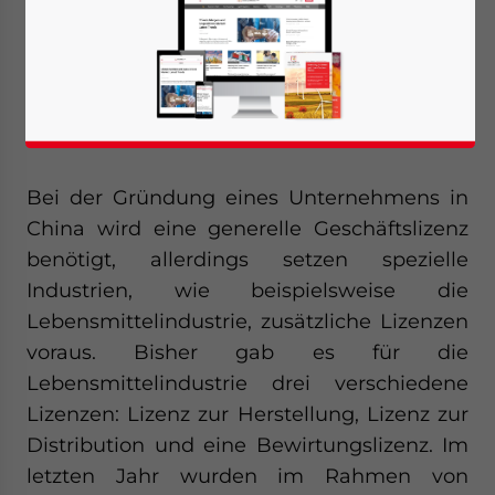
Lebensmittel hat am 1. Oktober Regularien
veröffentlicht, welche eine Verschmelzung
der Lizenz zur Lebensmittelherstellung und
der Bewirtungslizenz zu einer einzigen
Lizenz vorsieht.
Bei der Gründung eines Unternehmens in
China wird eine generelle Geschäftslizenz
benötigt, allerdings setzen spezielle
Industrien, wie beispielsweise die
Lebensmittelindustrie, zusätzliche Lizenzen
voraus. Bisher gab es für die
Lebensmittelindustrie drei verschiedene
Lizenzen: Lizenz zur Herstellung, Lizenz zur
Distribution und eine Bewirtungslizenz. Im
letzten Jahr wurden im Rahmen von
Yes, I have read the
Privacy Policy
Statement for this