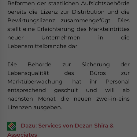
Reformen der staatlichen Aufsichtsbehörde
website. Please send me business news and updates
for Asia!
bereits die Lizenz zur Distribution und die
Bewirtungslizenz zusammengefügt. Dies
- case sensitive
stellt eine Erleichterung des Markteintrittes
neuer Unternehmen in die
Lebensmittelbranche dar.
Die Behörde zur Sicherung der
Lebensqualität des Büros zur
Marktüberwachung, hat ihr Personal
entsprechend geschult und will ab
nächsten Monat die neuen zwei-in-eins
Lizenzen ausgeben.
Dazu: Services von Dezan Shira &
Associates