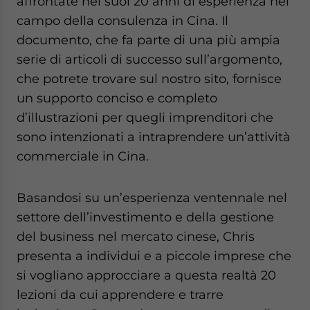
affrontate nei suoi 20 anni di esperienza nel
website. Please send me business news and updates
campo della consulenza in Cina. Il
for Asia!
documento, che fa parte di una più ampia
serie di articoli di successo sull’argomento,
- case sensitive
che potrete trovare sul nostro sito, fornisce
un supporto conciso e completo
d’illustrazioni per quegli imprenditori che
sono intenzionati a intraprendere un’attività
commerciale in Cina.
Basandosi su un’esperienza ventennale nel
settore dell’investimento e della gestione
del business nel mercato cinese, Chris
presenta a individui e a piccole imprese che
si vogliano approcciare a questa realtà 20
lezioni da cui apprendere e trarre