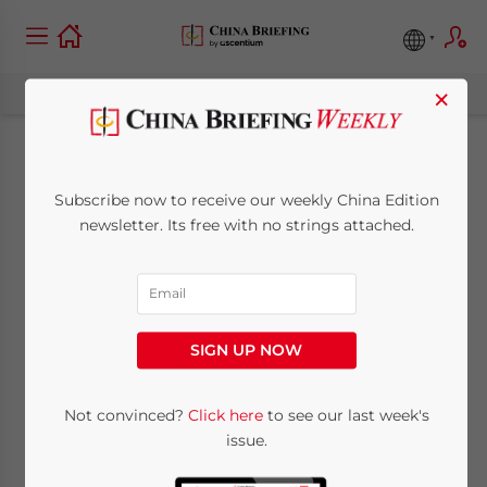
×
Creare e consolidare
Subscribe now to receive our weekly China Edition
una PMI in Cina:
newsletter. Its free with no strings attached.
un’esperienza e 20
lezioni
SIGN UP NOW
May 10, 2011
Posted by
China Briefing
Not convinced?
Click here
to see our last week's
Reading Time:
< 1
minute
issue.
China