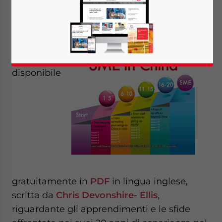
Briefing ha
appena
pubblicato
un’edizione
speciale,
disponibile
gratuitamente in
PDF
in lingua inglese,
scritta da
Chris Devonshire- Ellis
,
riguardante gli apprendimenti e le sfide
Yes, I have read the
Privacy Policy
Statement for this