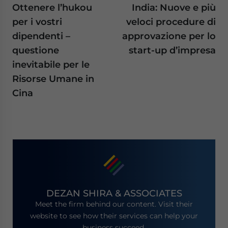
Ottenere l’hukou
India: Nuove e più
per i vostri
veloci procedure di
dipendenti –
approvazione per lo
questione
start-up d’impresa
inevitabile per le
Risorse Umane in
Cina
DEZAN SHIRA & ASSOCIATES
Meet the firm behind our content. Visit their
website to see how their services can help your
business succeed.