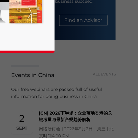
help your business succeed.
About Us
Find an Advisor
Events in China
ALL EVENTS
business news and updates for Asia!
Our free webinars are packed full of useful
information for doing business in China.
[CN] 2026下半场：企业落地香港的关
2
键考量与最新合规趋势解析
SEPT
网络研讨会 | 2026年9月2日，周三 | 北
京时间4:00 PM