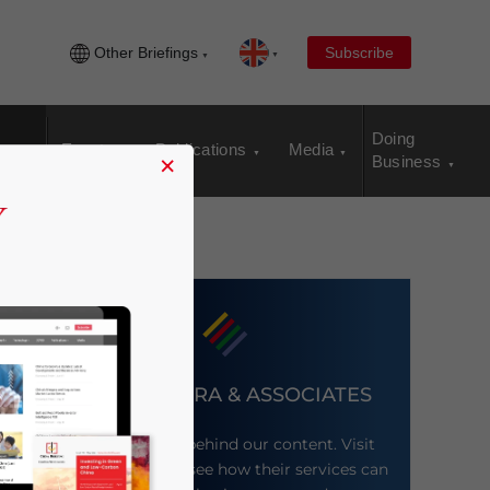
Other Briefings
Subscribe
Doing
Events
Publications
Media
×
Business
DEZAN SHIRA & ASSOCIATES
Meet the firm behind our content. Visit
their website to see how their services can