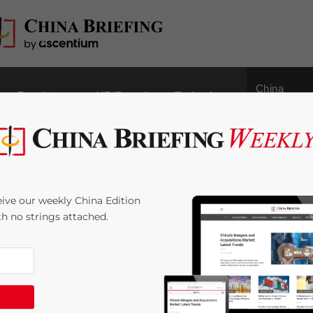
China
Regulatory
HR/Payroll
Technology
Outbound
kunft der
ive our weekly China Edition
hina
ith no strings attached.
e:
2
minutes