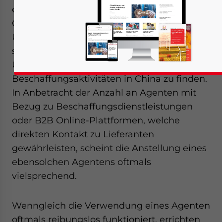
erfolgreichen Beschaffungsstrategie in
China sein kann, fällt es insbesondere
Unternehmen ohne China-Erfahrung
schwer den optimalen Lösungsansatz zur
Unterstützung ihrer
Beschaffungsaktivitäten in China zu finden.
In Anbetracht der Anzahl an Agenten mit
Bezug zu Beschaffungsdienstleistungen
oder B2B Online-Plattformen, welche
direkten Kontakt zu Lieferanten
gewährleisten, scheint die Anstellung eines
ebensolchen Agentens oftmals
vielsprechend.
Wenngleich die Verwendung eines Agenten
oftmals reibungslos funktioniert, errichten