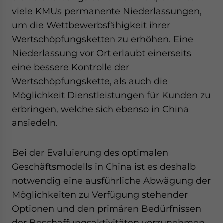
Yes, I have read the
Privacy Policy
Statement for this website. Pl
viele KMUs permanente Niederlassungen,
send me business news and updates for Asia!
um die Wettbewerbsfähigkeit ihrer
Wertschöpfungsketten zu erhöhen. Eine
- case sensitive
Niederlassung vor Ort erlaubt einerseits
eine bessere Kontrolle der
Wertschöpfungskette, als auch die
Möglichkeit Dienstleistungen für Kunden zu
erbringen, welche sich ebenso in China
ansiedeln.
Bei der Evaluierung des optimalen
Geschäftsmodells in China ist es deshalb
notwendig eine ausführliche Abwägung der
Möglichkeiten zu Verfügung stehender
Optionen und den primären Bedürfnissen
der Beschaffungsaktivitäten vorzunehmen.