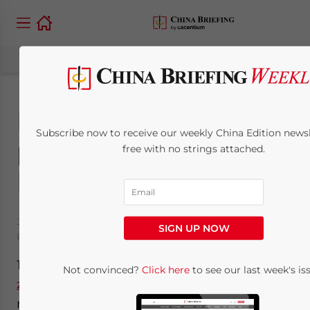
Die Wahl des
Subscribe now to receive our weekly China Edition newsle
passenden
free with no strings attached.
Beschaffungsmodelles
July 11, 2013
Posted by
China Briefing
SIGN UP NOW
Reading Time:
8
minutes
11. Juli
–
Obschon jede der
im letzten Artikel
Not convinced?
Click here
to see our last week's is
zu Beschaffungsmodellen
erwähnte
rechtliche Struktur Grundstein einer