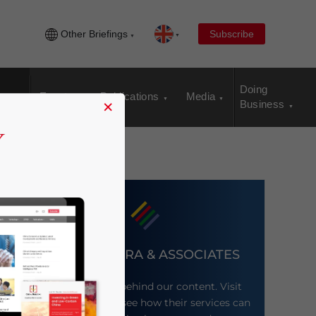
Other Briefings
Subscribe
Doing
Events
Publications
Media
×
Business
DEZAN SHIRA & ASSOCIATES
Meet the firm behind our content. Visit
their website to see how their services can