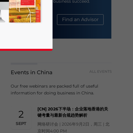
help your business succeed.
About Us
Find an Advisor
Events in China
ALL EVENTS
business news and updates for Asia!
Our free webinars are packed full of useful
information for doing business in China.
[CN] 2026下半场：企业落地香港的关
2
键考量与最新合规趋势解析
SEPT
网络研讨会 | 2026年9月2日，周三 | 北
京时间4:00 PM