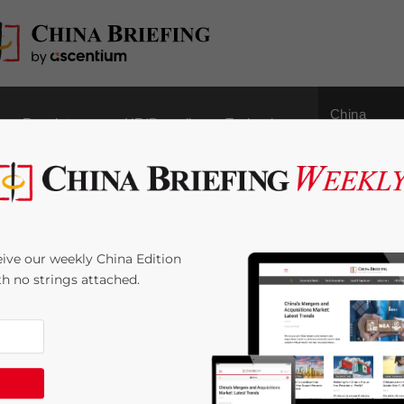
China
Regulatory
HR/Payroll
Technology
Outbound
in China – wie man
ive our weekly China Edition
male
ith no strings attached.
beiträge berechnet.
 Time:
3
minutes