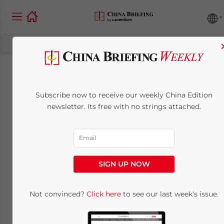
Ein gutes Jahr des
Subscribe now to receive our weekly China Edition
Hasen, wünscht
newsletter. Its free with no strings attached.
Ihnen das deutsche
China-Briefing Team!
SIGN UP NOW
February 2, 2011
Posted by
China Briefing
Reading Time:
< 1
minute
Not convinced?
Click here
to see our last week's issue.
02. Februar – Um 17.00 Uhr,