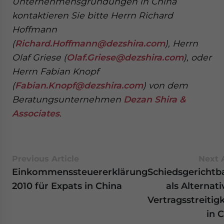
Unternehmensgründungen in China
kontaktieren Sie bitte Herrn Richard
Hoffmann
(
Richard.Hoffmann@dezshira.com
), Herrn
Olaf Griese (
Olaf.Griese@dezshira.com
), oder
Herrn Fabian Knopf
(
Fabian.Knopf@dezshira.com
) von dem
Beratungsunternehmen
Dezan Shira &
Associates
.
Previous Article
Next A
Einkommenssteuererklärung
Schiedsgerichtb
2010 für Expats in China
als Alternati
Vertragsstreitig
in 