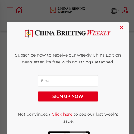
×
Eine
Subscribe now to receive our weekly China Edition
Entwicklungsbank
newsletter. Its free with no strings attached.
für BRICS-Länder
March 29, 2013
Posted by
China Briefing
SIGN UP NOW
Reading Time:
2
minutes
29. März – DURBAN/BERLIN. Brasilien,
Not convinced?
Click here
to see our last week's
issue.
Russland, Indien, China und Südafrika
haben sich bei