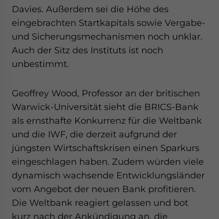
website. Please send me business news and updates
Davies. Außerdem sei die Höhe des
for Asia!
eingebrachten Startkapitals sowie Vergabe-
und Sicherungsmechanismen noch unklar.
- case sensitive
Auch der Sitz des Instituts ist noch
unbestimmt.
Geoffrey Wood, Professor an der britischen
Warwick-Universität sieht die BRICS-Bank
als ernsthafte Konkurrenz für die Weltbank
und die IWF, die derzeit aufgrund der
jüngsten Wirtschaftskrisen einen Sparkurs
eingeschlagen haben. Zudem würden viele
dynamisch wachsende Entwicklungsländer
vom Angebot der neuen Bank profitieren.
Die Weltbank reagiert gelassen und bot
kurz nach der Ankündigung an, die