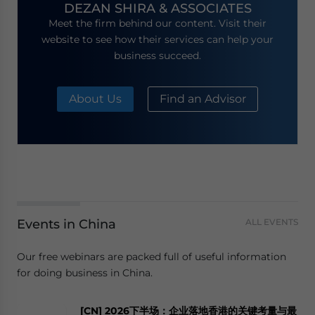
DEZAN SHIRA & ASSOCIATES
Meet the firm behind our content. Visit their
website to see how their services can help your
business succeed.
About Us
Find an Advisor
Events in China
ALL EVENTS
Our free webinars are packed full of useful information
for doing business in China.
[CN] 2026下半场：企业落地香港的关键考量与最