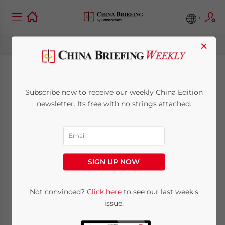
×
Neuer Finanzminister
Subscribe now to receive our weekly China Edition
hat tiefgreifendes
newsletter. Its free with no strings attached.
Wissen über das
Steuersystem
SIGN UP NOW
April 2, 2013
Posted by
China Briefing
Not convinced?
Click here
to see our last week's
Reading Time:
3
minutes
issue.
Lou