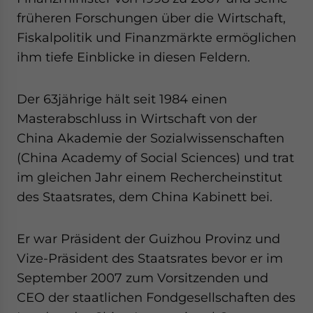
website. Please send me business news and updates
früheren Forschungen über die Wirtschaft,
for Asia!
Fiskalpolitik und Finanzmärkte ermöglichen
ihm tiefe Einblicke in diesen Feldern.
- case sensitive
Der 63jährige hält seit 1984 einen
Masterabschluss in Wirtschaft von der
China Akademie der Sozialwissenschaften
(China Academy of Social Sciences) und trat
im gleichen Jahr einem Rechercheinstitut
des Staatsrates, dem China Kabinett bei.
Er war Präsident der Guizhou Provinz und
Vize-Präsident des Staatsrates bevor er im
September 2007 zum Vorsitzenden und
CEO der staatlichen Fondgesellschaften des