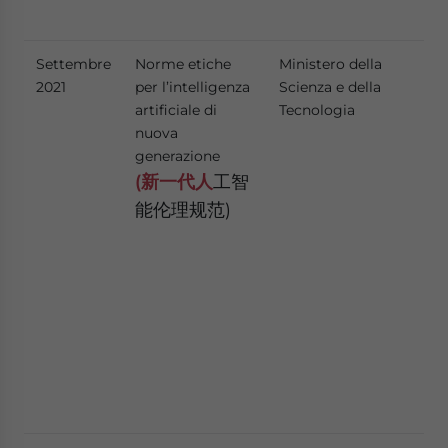
gen
Settembre
Norme etiche
Ministero della
Il 
2021
per l’intelligenza
Scienza e della
sta
artificiale di
Tecnologia
eti
nuova
del
generazione
no
rig
(新一代人
工智
qua
能伦理规范)
pro
inf
per
con
res
del
e l
dei
lega