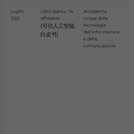
Luglio
Libro bianco “IA
Accademia
Il 
2021
affidabile
cinese delle
des
tecnologie
l’i
(可信人工智能
dell’informazione
dif
白皮书)
e della
mig
comunicazione
l'”a
sis
Ra
mag
di 
l’a
fed
pri
dif
raf
cap
sis
res