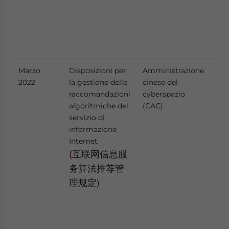
ges
uti
res
alg
Marzo
Disposizioni per
Amministrazione
Il 
2022
la gestione delle
cinese del
dis
raccomandazioni
cyberspazio
deg
algoritmiche del
(CAC)
da 
servizio di
azi
informazione
sis
Internet
ra
onl
(
互联网信息服
ric
务算法推荐管
tal
理规定)
mor
res
tra
dif