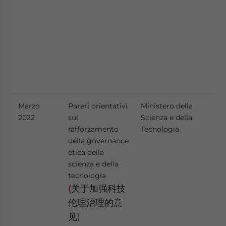
re
vie
alg
uti
per
off
div
con
Marzo
Pareri orientativi
Ministero della
Il 
2022
sul
Scienza e della
mir
rafforzamento
Tecnologia
il 
della governance
del
etica della
del
scienza e della
a r
tecnologia
gov
pre
(
关于加强科技
con
伦理治理的意
eff
见)
risc