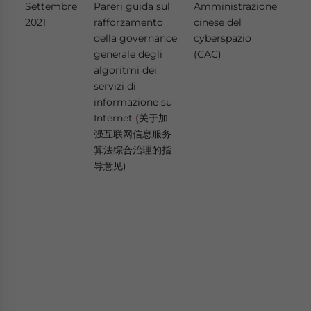
Settembre
Pareri guida sul
Amministrazione
Il 
2021
rafforzamento
cinese del
rac
della governance
cyberspazio
raf
generale degli
(CAC)
go
algoritmi dei
gen
servizi di
alg
informazione su
ser
Internet
(
关于加
inf
强互联网信息服务
Int
算法综合治理的指
sti
导意见)
san
set
con
raf
del
del
deg
dei
inf
Int