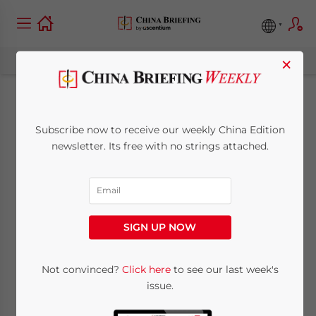
×
L’intelligenza
Subscribe now to receive our weekly China Edition
artificiale in Cina:
newsletter. Its free with no strings attached.
Normativa,
opportunità, e sfide
SIGN UP NOW
per gli investitori
Not convinced?
Click here
to see our last week's
issue.
November 11, 2022
Posted by
China Briefing
Reading Time:
9
minutes