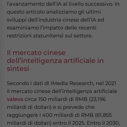
l’avanzamento dell’IA al livello successivo. In
website. Please send me business news and updates
for Asia!
questo articolo analizziamo gli ultimi
sviluppi dell’industria cinese dell’IA ed
- case sensitive
esaminiamo l’impatto delle recenti
restrizioni statunitensi sul settore.
Il mercato cinese
dell’intelligenza artificiale in
sintesi
Secondo i dati di iMedia Research, nel 2021
il mercato cinese dell’intelligenza artificiale
valeva
circa 150 miliardi di RMB (23,196
miliardi di dollari) e si prevede che
raggiungerà i 400 miliardi di RMB (61,855
miliardi di dollari) entro il 2025. Entro il 2030,