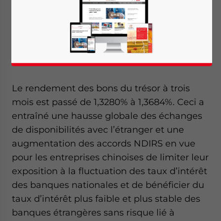
relevé ses taux d’intérêt sur les bons du
trésor à trois mois d’environ 4,04 points, et
ce pour la première fois depuis Août, faisant
ainsi un effort pour tempérer la surchauffe
de son économie.
Le rendement des bons du trésor à trois
mois est passé de 1,3280% à 1,3684%. Ceci a
entraîné une hausse globale des échanges
de disponibilités avec l’étranger et une
augmentation des accords NDIRS en vue
pour les entreprises chinoises de limiter leur
exposition à la fluctuation des taux d’intérêt
des banques nationales et de bénéficier du
taux d’intérêt plus faible et plus stable des
banques étrangères sans risque lié à
Yes, I have read the
Privacy Policy
Statement for this