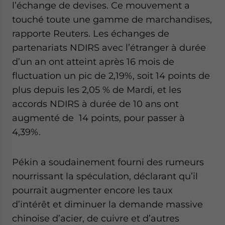
l’échange de devises. Ce mouvement a
website. Please send me business news and updates
for Asia!
touché toute une gamme de marchandises,
rapporte Reuters. Les échanges de
- case sensitive
partenariats NDIRS avec l’étranger à durée
d’un an ont atteint après 16 mois de
fluctuation un pic de 2,19%, soit 14 points de
plus depuis les 2,05 % de Mardi, et les
accords NDIRS à durée de 10 ans ont
augmenté de 14 points, pour passer à
4,39%.
Pékin a soudainement fourni des rumeurs
nourrissant la spéculation, déclarant qu’il
pourrait augmenter encore les taux
d’intérêt et diminuer la demande massive
chinoise d’acier, de cuivre et d’autres