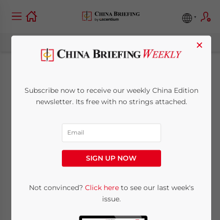
×
La Chine relève ses
Subscribe now to receive our weekly China Edition
taux d’intérêt en vue
newsletter. Its free with no strings attached.
de calmer son
Economie
SIGN UP NOW
January 8, 2010
Posted by
China Briefing
Not convinced?
Click here
to see our last week's
Reading Time:
< 1
minute
issue.
8 janvier – La banque centrale chinoise a