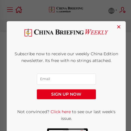
×
La de-registrazione di
Subscribe now to receive our weekly China Edition
un ufficio di
newsletter. Its free with no strings attached.
rappresentanza in
Cina
SIGN UP NOW
October 11, 2014
Posted by
China Briefing
Not convinced?
Click here
to see our last week's
Reading Time:
2
minutes
issue.
Per le imprese straniere che vogliono