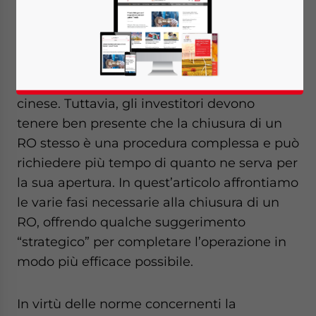
penetrare il mercato cinese, l’ufficio di
rappresentanza (Representative Office – RO)
costituisce la soluzione più semplice e
veloce, poiché è la struttura più snella e
semplificata prevista dall’ordinamento
cinese. Tuttavia, gli investitori devono
tenere ben presente che la chiusura di un
RO stesso è una procedura complessa e può
richiedere più tempo di quanto ne serva per
la sua apertura. In quest’articolo affrontiamo
le varie fasi necessarie alla chiusura di un
RO, offrendo qualche suggerimento
“strategico” per completare l’operazione in
modo più efficace possibile.
In virtù delle norme concernenti la
Yes, I have read the
Privacy Policy
Statement for this