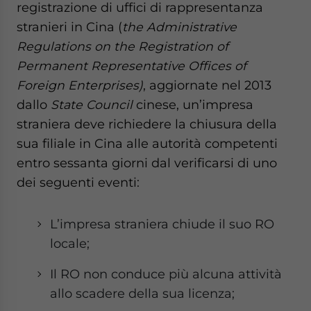
registrazione di uffici di rappresentanza
website. Please send me business news and updates
for Asia!
stranieri in Cina (
the Administrative
Regulations on the Registration of
- case sensitive
Permanent Representative Offices of
Foreign Enterprises)
, aggiornate nel 2013
dallo
State Council
cinese, un’impresa
straniera deve richiedere la chiusura della
sua filiale in Cina alle autorità competenti
entro sessanta giorni dal verificarsi di uno
dei seguenti eventi:
L’impresa straniera chiude il suo RO
locale;
Il RO non conduce più alcuna attività
allo scadere della sua licenza;