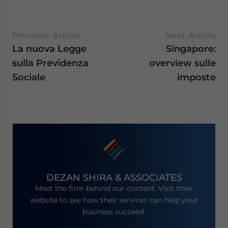
Previous Article
Next Article
La nuova Legge
Singapore:
sulla Previdenza
overview sulle
Sociale
imposte
DEZAN SHIRA & ASSOCIATES
Meet the firm behind our content. Visit their
website to see how their services can help your
business succeed.