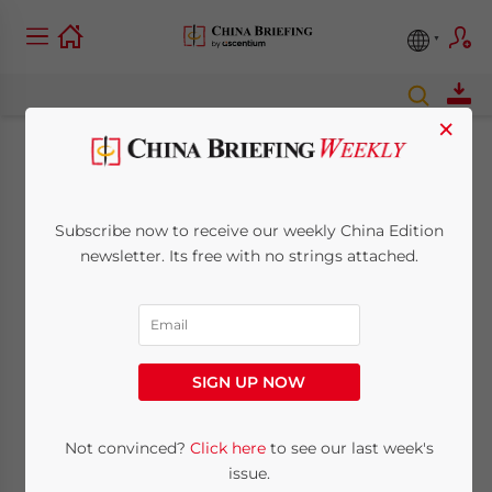
×
La documentazione
contestuale del
Subscribe now to receive our weekly China Edition
newsletter. Its free with no strings attached.
transfer pricing in
Cina
SIGN UP NOW
December 15, 2011
Posted by
China Briefing
Reading Time:
< 1
minute
Not convinced?
Click here
to see our last week's
Dall’entrata in vigore, all’inizio del 2009, della dettagliata
issue.
regolamentazione sul transfer pricing, l’autorità