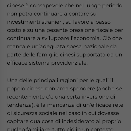
website. Please send me business news and updates
cinese è consapevole che nel lungo periodo
for Asia!
non potrà continuare a contare su
investimenti stranieri, su lavoro a basso
- case sensitive
costo e su una pesante pressione fiscale per
continuare a sviluppare l’economia. Ciò che
manca è un’adeguata spesa nazionale da
parte delle famiglie cinesi supportata da un
efficace sistema previdenziale.
Una delle principali ragioni per le quali il
popolo cinese non ama spendere (anche se
recentemente c’è una certa inversione di
tendenza), è la mancanza di un’efficace rete
di sicurezza sociale nel caso in cui dovesse
capitare qualcosa di indesiderato al proprio
nucleo familiare, tutto ció in un contesto