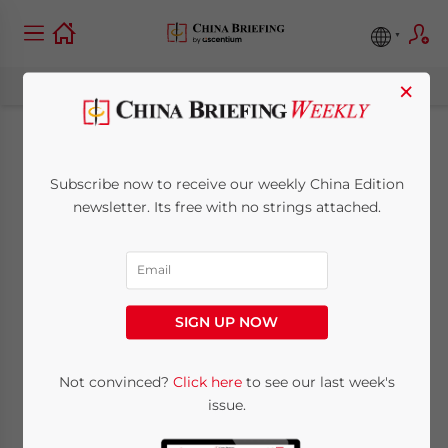
×
La nuova Legge sulla
Subscribe now to receive our weekly China Edition
Previdenza Sociale
newsletter. Its free with no strings attached.
November 24, 2011
Posted by
China Briefing
Reading Time:
< 1
minute
SIGN UP NOW
Il 1 luglio 2011, la Cina ha implementato la
legge sulla Previdenza Sociale ( “Nuova
Not convinced?
Click here
to see our last week's
Legge”), gli obiettivi del governo attraverso
issue.
questa nuova regolamentazione sono