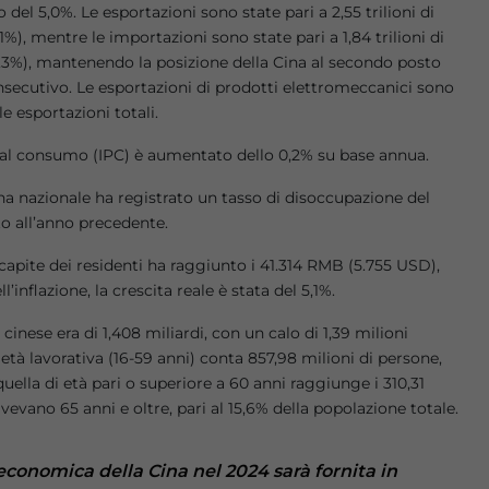
del 5,0%. Le esportazioni sono state pari a 2,55 trilioni di
,1%), mentre le importazioni sono state pari a 1,84 trilioni di
l 2,3%), mantenendo la posizione della Cina al secondo posto
secutivo. Le esportazioni di prodotti elettromeccanici sono
e esportazioni totali.
zi al consumo (IPC) è aumentato dello 0,2% su base annua.
na nazionale ha registrato un tasso di disoccupazione del
tto all’anno precedente.
o capite dei residenti ha raggiunto i 41.314 RMB (5.755 USD),
nflazione, la crescita reale è stata del 5,1%.
e cinese era di 1,408 miliardi, con un calo di 1,39 milioni
età lavorativa (16-59 anni) conta 857,98 milioni di persone,
uella di età pari o superiore a 60 anni raggiunge i 310,31
 avevano 65 anni e oltre, pari al 15,6% della popolazione totale.
economica della Cina nel 2024 sarà fornita in