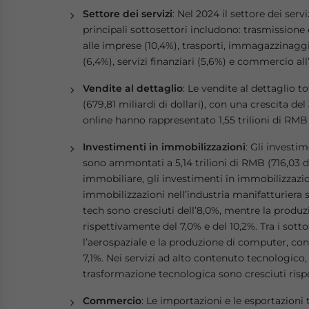
Settore dei servizi
: Nel 2024 il settore dei serv
principali sottosettori includono: trasmissione d
alle imprese (10,4%), trasporti, immagazzinaggio 
(6,4%), servizi finanziari (5,6%) e commercio all
Vendite al dettaglio
: Le vendite al dettaglio 
(679,81 miliardi di dollari), con una crescita de
online hanno rappresentato 1,55 trilioni di RMB
Investimenti in immobilizzazioni
: Gli investim
sono ammontati a 5,14 trilioni di RMB (716,03 
immobiliare, gli investimenti in immobilizzazion
immobilizzazioni nell’industria manifatturiera s
tech sono cresciuti dell’8,0%, mentre la produz
rispettivamente del 7,0% e del 10,2%. Tra i sot
l’aerospaziale e la produzione di computer, co
7,1%. Nei servizi ad alto contenuto tecnologico, g
trasformazione tecnologica sono cresciuti rispe
Commercio
: Le importazioni e le esportazioni 