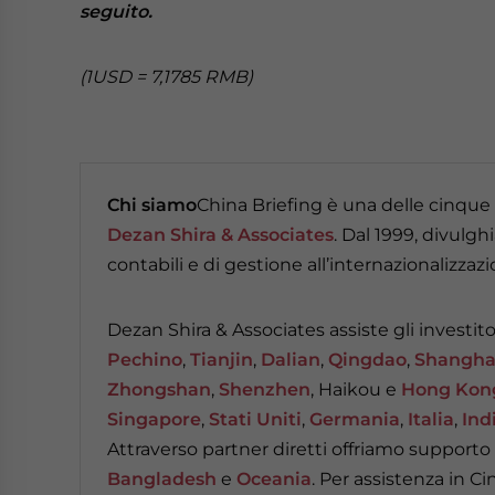
seguito.
(1USD = 7,1785 RMB)
Chi siamo
China Briefing è una delle cinque
Dezan Shira & Associates
. Dal 1999, divulgh
contabili e di gestione all’internazionalizza
Dezan Shira & Associates assiste gli investitor
Pechino
,
Tianjin
,
Dalian
,
Qingdao
,
Shangha
Zhongshan
,
Shenzhen
, Haikou e
Hong Kon
Singapore
,
Stati Uniti
,
Germania
,
Italia
,
Ind
Attraverso partner diretti offriamo support
Bangladesh
e
Oceania
. Per assistenza in Ci