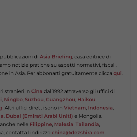
 pubblicazioni di
Asia Briefing
, casa editrice di
iamo notizie pratiche su aspetti normativi, fiscali,
zione in Asia. Per abbonarti gratuitamente clicca
qui
.
i stranieri in
Cina
dal 1992 attraverso gli uffici di
i
,
Ningbo
,
Suzhou
,
Guangzhou
,
Haikou
,
g
. Altri uffici diretti sono in
Vietnam
,
Indonesia
,
ia
,
Dubai (Emirati Arabi Uniti)
e Mongolia.
o anche nelle
Filippine
,
Malesia
,
Tailandia
,
na, contatta l’indirizzo
china@dezshira.com
.