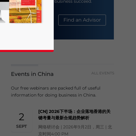
help your business succeed.
About Us
Find an Advisor
Events in China
ALL EVENTS
business news and updates for Asia!
Our free webinars are packed full of useful
information for doing business in China.
[CN] 2026下半场：企业落地香港的关
2
键考量与最新合规趋势解析
SEPT
网络研讨会 | 2026年9月2日，周三 | 北
京时间4:00 PM