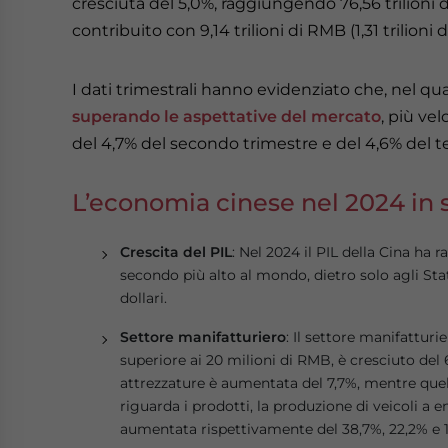
cresciuta del 5,0%, raggiungendo 76,56 trilioni di 
contribuito con 9,14 trilioni di RMB (1,31 trilioni 
I dati trimestrali hanno evidenziato che, nel qua
superando le aspettative del mercato
, più ve
del 4,7% del secondo trimestre e del 4,6% del t
L’economia cinese nel 2024 in s
Crescita del PIL
: Nel 2024 il PIL della Cina ha ra
secondo più alto al mondo, dietro solo agli Stati 
dollari.
Settore manifatturiero
: Il settore manifattur
superiore ai 20 milioni di RMB, è cresciuto del 
attrezzature è aumentata del 7,7%, mentre quel
riguarda i prodotti, la produzione di veicoli a en
aumentata rispettivamente del 38,7%, 22,2% e 