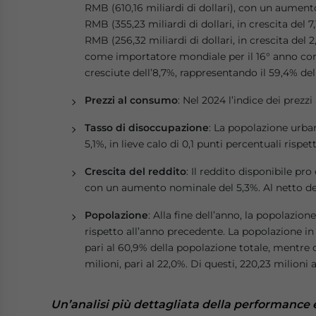
RMB (610,16 miliardi di dollari), con un aumento 
RMB (355,23 miliardi di dollari, in crescita del 7
RMB (256,32 miliardi di dollari, in crescita de
come importatore mondiale per il 16° anno con
cresciute dell’8,7%, rappresentando il 59,4% dell
Prezzi al consumo
: Nel 2024 l’indice dei prez
Tasso di disoccupazione
: La popolazione urba
5,1%, in lieve calo di 0,1 punti percentuali rispe
Crescita del reddito
: Il reddito disponibile pr
con un aumento nominale del 5,3%. Al netto dell’i
Popolazione
: Alla fine dell’anno, la popolazion
rispetto all’anno precedente. La popolazione in 
pari al 60,9% della popolazione totale, mentre q
milioni, pari al 22,0%. Di questi, 220,23 milioni
Un’analisi più dettagliata della performance 