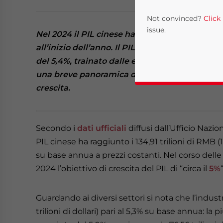
Not convinced?
Click
issue.
Nel 2024 il PIL cinese ha raggiunto il 5,0% e 
all’inizio dell’anno. Il PIL del quarto trimest
del 5,4%, trainato dalle esportazioni e da una 
una breve panoramica delle principali statisti
crescita.
Secondo i
dati ufficiali
diffusi dall’Ufficio Nazio
PIL cinese ha raggiunto i 134,91 trilioni di RMB (1
Yes, I have read the
P
su base annua a prezzi costanti. Nel corso delle 
- case se
2024 l’obiettivo di crescita del PIL di “circa il
5%
“
Guardando ai diversi settori si nota che l’indust
trilioni di dollari) pari al 5,3% su base annua: la p