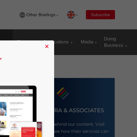
Other Briefings
Subscribe
Doing
Events
Publications
Media
×
Business
DEZAN SHIRA & ASSOCIATES
Meet the firm behind our content. Visit
their website to see how their services can