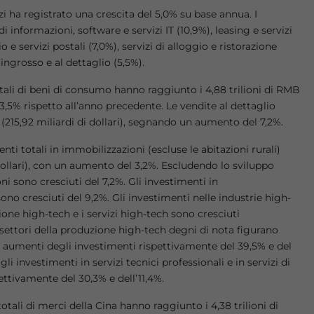
izi ha registrato una crescita del 5,0% su base annua. I
i informazioni, software e servizi IT (10,9%), leasing e servizi
e servizi postali (7,0%), servizi di alloggio e ristorazione
’ingrosso e al dettaglio (5,5%).
totali di beni di consumo hanno raggiunto i 4,88 trilioni di RMB
l 3,5% rispetto all’anno precedente. Le vendite al dettaglio
 (215,92 miliardi di dollari), segnando un aumento del 7,2%.
enti totali in immobilizzazioni (escluse le abitazioni rurali)
dollari), con un aumento del 3,2%. Escludendo lo sviluppo
i sono cresciuti del 7,2%. Gli investimenti in
ono cresciuti del 9,2%. Gli investimenti nelle industrie high-
ione high-tech e i servizi high-tech sono cresciuti
tosettori della produzione high-tech degni di nota figurano
n aumenti degli investimenti rispettivamente del 39,5% e del
li investimenti in servizi tecnici professionali e in servizi di
ttivamente del 30,3% e dell’11,4%.
totali di merci della Cina hanno raggiunto i 4,38 trilioni di