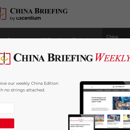
China
Regulatory
HR/Payroll
Technology
Outbound
e raggiunge il 5%:
ive our weekly China Edition
attori chiave
ith no strings attached.
ime:
4
minutes