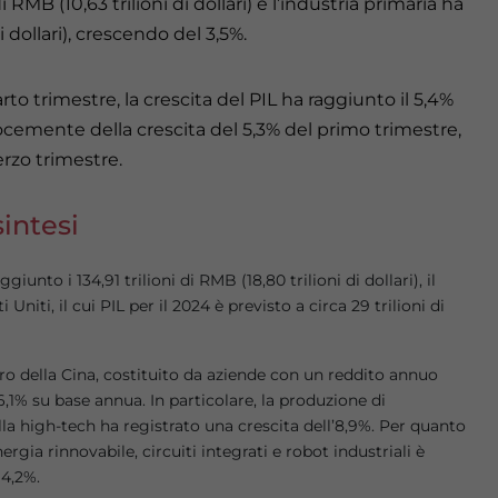
RMB (10,63 trilioni di dollari) e l’industria primaria ha
di dollari), crescendo del 3,5%.
rto trimestre, la crescita del PIL ha raggiunto il 5,4%
locemente della crescita del 5,3% del primo trimestre,
erzo trimestre.
intesi
ggiunto i 134,91 trilioni di RMB (18,80 trilioni di dollari), il
Uniti, il cui PIL per il 2024 è previsto a circa 29 trilioni di
iero della Cina, costituito da aziende con un reddito annuo
6,1% su base annua. In particolare, la produzione di
la high-tech ha registrato una crescita dell’8,9%. Per quanto
ergia rinnovabile, circuiti integrati e robot industriali è
14,2%.