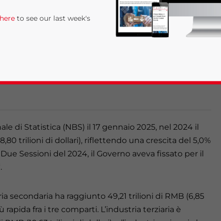
 here
to see our last week's
l’obiettivo economico annuale fissato dal Governo
re ha superato le aspettative, registrando un aumento
serie di misure di stimolo. Questo articolo fornisce
che e dei fattori che hanno contribuito a questa
nale di Statistica (NBS) il 17 gennaio 2025, nel 2024 il
8,80 trilioni di dollari), riflettendo una crescita del 5,0%
rivacy Policy
Statement for this website. Please send me 
Due Sessioni del 2024, il Governo aveva fissato per il
nsitive
.
ria secondaria ha raggiunto 49,21 trilioni di RMB (6,85
iù rapida fra i tre comparti. L’industria terziaria è