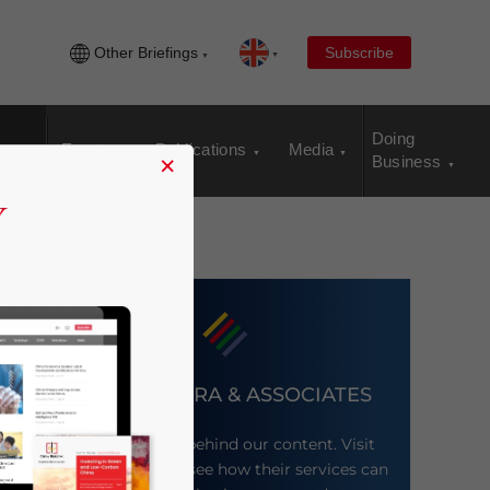
Other Briefings
Subscribe
Doing
Events
Publications
Media
×
Business
DEZAN SHIRA & ASSOCIATES
Meet the firm behind our content. Visit
their website to see how their services can