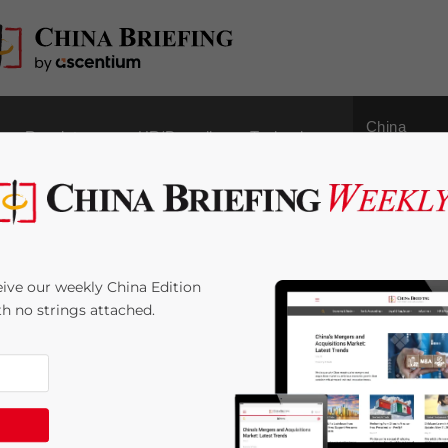
China
Regulatory
HR/Payroll
Technology
Outbound
 salario mínimo
ive our weekly China Edition
ith no strings attached.
:
< 1
minute
alario mensual mínimo en la ciudad hasta los