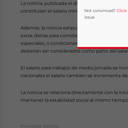
La noticia, publicada el día 4 de este mes, s
Not convinced?
Click
constituían el salario mínimo en la ciudad, y el
issue.
Además, la noticia estipula que las tarifas por s
extra, dietas para comida, transporte y alojami
especiales, o condiciones tales como turnos de
deberían ser considerados como parte del salar
El salario para trabajos de media jornada se in
nacionales el salario también se incrementa d
Yes, I have read the
P
La noticia se relaciona directamente con la ini
- case se
mantener la estabilidad social al mismo tiemp
Previous Article