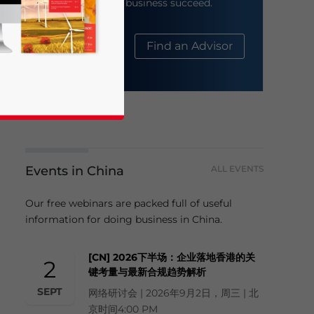
help your business succeed.
About Us
Find an Advisor
Events in China
ALL EVENTS
business news and updates for Asia!
Our free webinars are packed full of useful
information for doing business in China.
[CN] 2026下半场：企业落地香港的关
2
键考量与最新合规趋势解析
SEPT
网络研讨会 | 2026年9月2日，周三 | 北
京时间4:00 PM