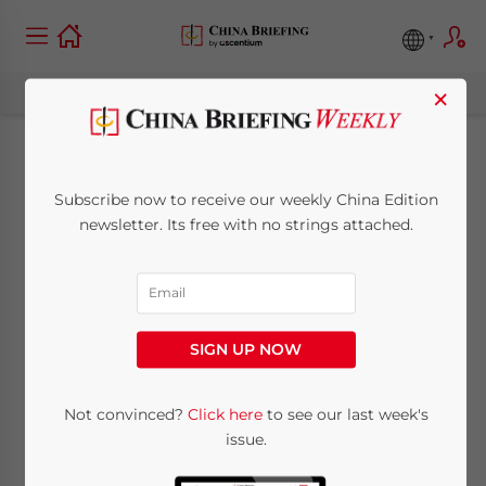
×
Perché il supporto
Subscribe now to receive our weekly China Edition
della tecnologia è
newsletter. Its free with no strings attached.
essenziale per la
contabilità della tua
SIGN UP NOW
azienda
Not convinced?
Click here
to see our last week's
issue.
March 18, 2021
Posted by
China Briefing
Reading Time:
11
minutes