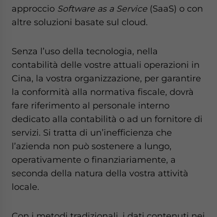
website. Please send me business news and updates
approccio
Software as a Service
(SaaS) o con
for Asia!
altre soluzioni basate sul cloud.
- case sensitive
Senza l’uso della tecnologia, nella
contabilità delle vostre attuali operazioni in
Cina, la vostra organizzazione, per garantire
la conformità alla normativa fiscale, dovrà
fare riferimento al personale interno
dedicato alla contabilità o ad un fornitore di
servizi. Si tratta di un’inefficienza che
l’azienda non può sostenere a lungo,
operativamente o finanziariamente, a
seconda della natura della vostra attività
locale.
Con i metodi tradizionali, i dati contenuti nei