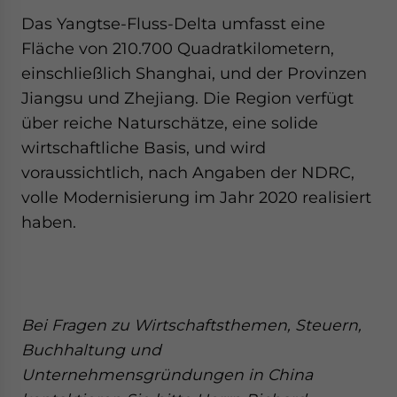
website. Please send me business news and updates
Das Yangtse-Fluss-Delta umfasst eine
for Asia!
Fläche von 210.700 Quadratkilometern,
einschließlich Shanghai, und der Provinzen
- case sensitive
Jiangsu und Zhejiang. Die Region verfügt
über reiche Naturschätze, eine solide
wirtschaftliche Basis, und wird
voraussichtlich, nach Angaben der NDRC,
volle Modernisierung im Jahr 2020 realisiert
haben.
Bei Fragen zu Wirtschaftsthemen, Steuern,
Buchhaltung und
Unternehmensgründungen in China