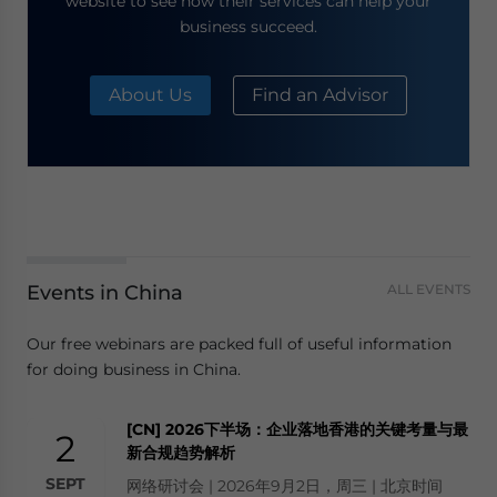
website to see how their services can help your
business succeed.
About Us
Find an Advisor
Events in China
ALL EVENTS
Our free webinars are packed full of useful information
for doing business in China.
[CN] 2026下半场：企业落地香港的关键考量与最
2
新合规趋势解析
SEPT
网络研讨会 | 2026年9月2日，周三 | 北京时间