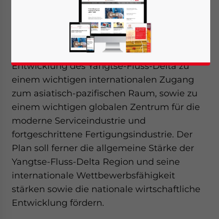
Yangtse-Fluss-Delta am Montag amtlich
genehmigt.
Der Regionalplan konzentriert sich auf die
Entwicklung des Yangtse-Fluss-Delta zu
einem wichtigen internationalen Zugang
zum asiatisch-pazifischen Raum, sowie zu
einem wichtigen globalen Zentrum für die
moderne Serviceindustrie und
fortgeschrittene Fertigungsindustrie. Der
Plan soll ferner die allgemeine Stärke der
Yangtse-Fluss-Delta Region und seine
internationale Wettbewerbsfähigkeit
stärken sowie die nationale wirtschaftliche
Entwicklung fördern.
Yes, I have read the
Privacy Policy
Statement for this