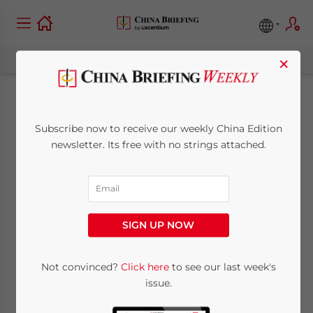
×
Regionalplan für
Subscribe now to receive our weekly China Edition
Yangtse-Fluss-Delta
newsletter. Its free with no strings attached.
genehmigt
May 26, 2010
Posted by
China Briefing
SIGN UP NOW
Reading Time:
< 1
minute
26. Mai – Chinas Staatsrat und die Nationale
Not convinced?
Click here
to see our last week's
issue.
Entwicklungs-und Reformkommission
(NDRC) haben den regionalen Plan für das