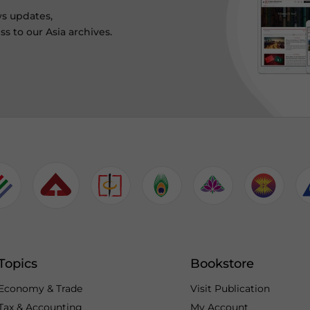
ws updates,
s to our Asia archives.
Topics
Bookstore
Economy & Trade
Visit Publication
Tax & Accounting
My Account