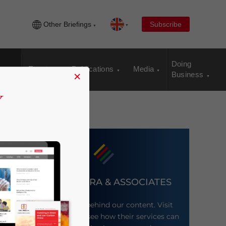
Other Briefings
Subscribe
Doing
Events
Publications
Media
×
Business
DEZAN SHIRA & ASSOCIATES
Meet the firm behind our content. Visit
their website to see how their services can