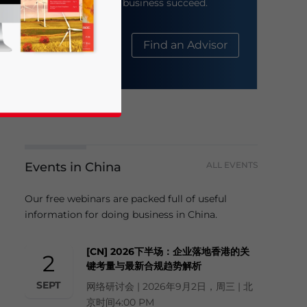
help your business succeed.
About Us
Find an Advisor
Events in China
ALL EVENTS
business news and updates for Asia!
Our free webinars are packed full of useful
information for doing business in China.
[CN] 2026下半场：企业落地香港的关
2
键考量与最新合规趋势解析
SEPT
网络研讨会 | 2026年9月2日，周三 | 北
京时间4:00 PM