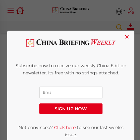
×
Shanghai weiterhin
gut positioniert bei
Subscribe now to receive our weekly China Edition
newsletter. Its free with no strings attached.
Investitionen aus
dem Ausland,
befindet eine
SIGN UP NOW
Untersuchung
Not convinced?
Click here
to see our last week's
issue.