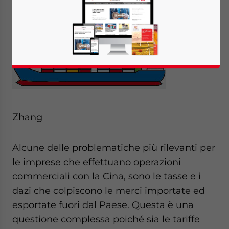
Di Shirley
Zhang
Alcune delle problematiche più rilevanti per
le imprese che effettuano operazioni
commerciali con la Cina, sono le tasse e i
dazi che colpiscono le merci importate ed
esportate fuori dal Paese. Questa è una
questione complessa poiché sia le tariffe
Yes, I have read the
Privacy Policy
Statement for this