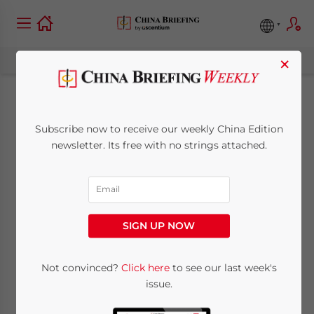
×
Tasse e imposte sulle
Subscribe now to receive our weekly China Edition
importazioni e le
newsletter. Its free with no strings attached.
esportazioni in Cina
June 25, 2013
Posted by
China Briefing
SIGN UP NOW
Reading Time:
7
minutes
Not convinced?
Click here
to see our last week's
issue.