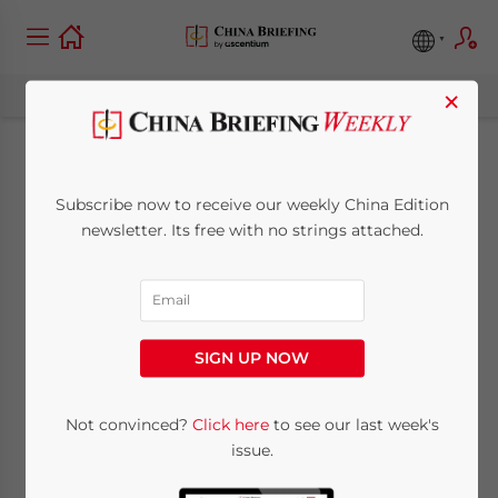
×
Chinas
Subscribe now to receive our weekly China Edition
Wasserwirtschaft
newsletter. Its free with no strings attached.
bietet Chancen für
ausländische
SIGN UP NOW
Investoren
Not convinced?
Click here
to see our last week's
issue.
December 10, 2010
Posted by
China Briefing
Reading Time:
4
minutes