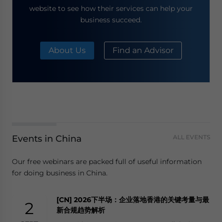
website to see how their services can help your
business succeed.
About Us
Find an Advisor
Events in China
ALL EVENTS
Our free webinars are packed full of useful information
for doing business in China.
[CN] 2026下半场：企业落地香港的关键考量与最
2
新合规趋势解析