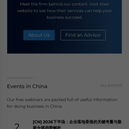
Meet the firm behind our content. Visit their
website to see how their services can help your
business succeed.
About Us
Find an Advisor
Events in China
ALL EVENTS
Our free webinars are packed full of useful information
for doing business in China.
[CN] 2026下半场：企业落地香港的关键考量与最
2
新合规趋势解析