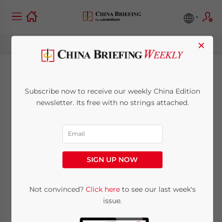
×
China probará
Subscribe now to receive our weekly China Edition
nuevas medidas para
newsletter. Its free with no strings attached.
incentivar
importaciones e IED
SIGN UP NOW
saliente en 2011
Not convinced?
Click here
to see our last week's
issue.
December 29, 2010
Posted by
China Briefing
Reading Time:
2
minutes