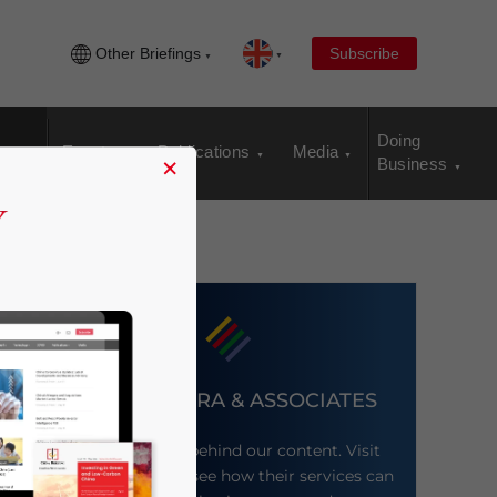
Other Briefings
Subscribe
Doing
Events
Publications
Media
×
Business
DEZAN SHIRA & ASSOCIATES
Meet the firm behind our content. Visit
their website to see how their services can