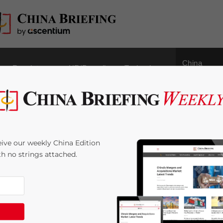
China
Regulatory
HR/Payroll
Technology
Outbound
 Januar
ive our weekly China Edition
ith no strings attached.
me:
3
minutes
nde Serie wichtiger Branchennachrichten aus allen