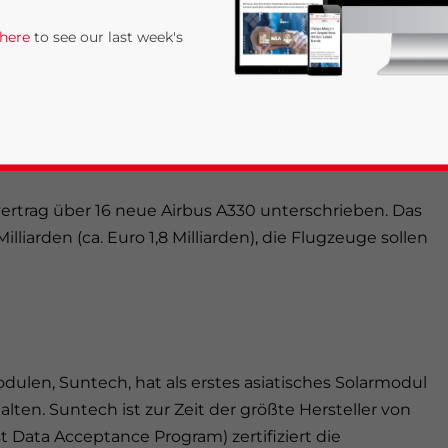
 here
to see our last week's
lines hat bekannt gegeben eine neue Route zu
adt Miyazaki verbindet. Die Route soll zweimal pro
 Städte in Japan angesteuert, insgesamt fliegt
fvertrag über 16 neue Airbus A330 unterschrieben. Das
lliarden (ca. Euro 1,8 Milliarden), die Flugzeuge sollen
rivacy Policy
Statement for this website. Please send me 
nsitive
dulen, Suntech, hat als erstes asiatisches Solarmodul
ten. Suntech ist zur Zeit der größte Hersteller von
st Data Acceptance Program) zertifiziert die