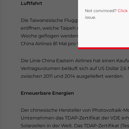
Luftfahrt
Not convinced?
Click
issue.
Die Taiwanesische Fluggesellschaft China Air
eröffnen, welche Taipeh mit der japanischen St
Woche geflogen werden. Somit werden nun acht
China Airlines 81 Mal pro Woche nach Japan.
Die Linie China Eastern Airlines hat einen Kau
Vertragsvolumen beläuft sich auf US Dollar 2,6 Mi
zwischen 2011 und 2014 ausgeliefert werden.
Yes, I have read the
P
Erneuerbare Energien
- case se
Der chinesische Hersteller von Photovoltaik-Mo
Unternehmen das TDAP-Zertifikat der VDE erhal
Solarzellen in der Welt. Das TDAP-Zertifikat (Te