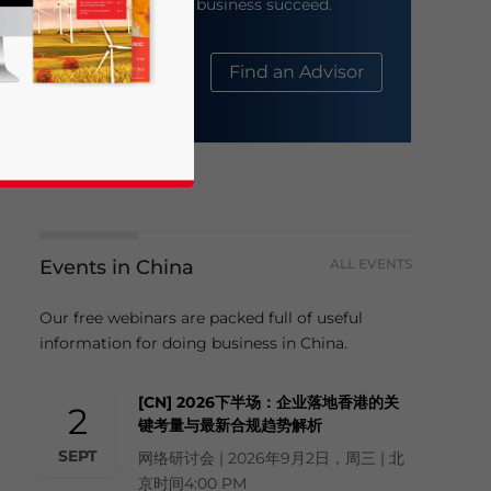
help your business succeed.
About Us
Find an Advisor
Events in China
ALL EVENTS
business news and updates for Asia!
Our free webinars are packed full of useful
information for doing business in China.
[CN] 2026下半场：企业落地香港的关
2
键考量与最新合规趋势解析
SEPT
网络研讨会 | 2026年9月2日，周三 | 北
京时间4:00 PM