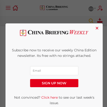
×
Cina: come leggere la
nuova legge sugli
Subscribe now to receive our weekly China Edition
newsletter. Its free with no strings attached.
investimenti stranieri
December 20, 2019
Posted by
Italian Desk
Reading Time:
11
minutes
SIGN UP NOW
La nuova legge cinese sugli
Not convinced?
Click here
to see our last week's
investimenti stranieri
“Foreign
issue.
Investment Law” entrerà in vigore il