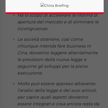
primo gennaio 2020.
Ha lo scopo di accelerare la riforma di
apertura del mercato e di eliminare le
incongruenze.
Le società straniere, così come
chiunque intenda fare business in
Cina, dovranno leggere attentamente
le previsioni della nuova legge e
seguirne gli sviluppi per la piena
esecuzione.
Molto può essere appreso attraverso
Yes, I have read the
Privacy Policy
Statement for this
l’analisi della legge e dei suoi articoli,
website. Please send me business news and updates
per capire quali aspetti dovranno
for Asia!
essere integrati e cosa ancora resta da