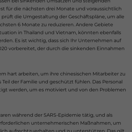
üssen bei sinkenden Umsätzen und steigenden
t für die nächsten drei Monate und voraussichtlich
a prüft die Umgestaltung der Geschäftspläne, um alle
ächsten 6 Monate zu reduzieren. Andere Gebiete
uation in Thailand und Vietnam, könnten ebenfalls
den. Es ist wichtig, dass sich Ihr Unternehmen auf
020 vorbereitet, der durch die sinkenden Einnahmen
 hart arbeiten, um ihre chinesischen Mitarbeiter zu
ls Teil der Familie und geschützt fühlen. Das Personal
äftigt werden, um es motiviert und von den Problemen
ren während der SARS-Epidemie tätig, und als
e erforderlichen unternehmerischen Maßnahmen, um
ich aufrechtzuerhalten und zu unterstützen. Das gilt