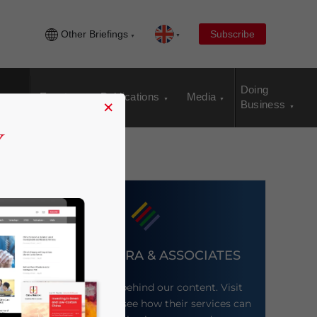
Other Briefings
Subscribe
Doing
Events
Publications
Media
×
Business
DEZAN SHIRA & ASSOCIATES
Meet the firm behind our content. Visit
their website to see how their services can