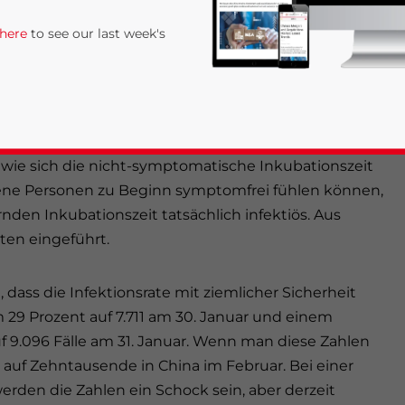
ime:
4
minutes
 here
to see our last week's
nCoV) zeigte ein konsekutiver Sprung von 29 Prozent
t, wie sich die nicht-symptomatische Inkubationszeit
ene Personen zu Beginn symptomfrei fühlen können,
ernden Inkubationszeit tatsächlich infektiös. Aus
en eingeführt.
rivacy Policy
Statement for this website. Please send me 
ass die Infektionsrate mit ziemlicher Sicherheit
nsitive
m 29 Prozent auf 7.711 am 30. Januar und einem
 9.096 Fälle am 31. Januar. Wenn man diese Zahlen
eg auf Zehntausende in China im Februar. Bei einer
erden die Zahlen ein Schock sein, aber derzeit