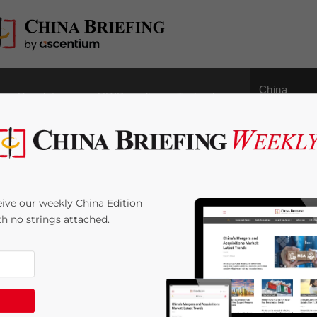
China
Regulatory
HR/Payroll
Technology
Outbound
: Logistik- und
ive our weekly China Edition
 Auswirkungen auf den
ith no strings attached.
otivation chinesischen