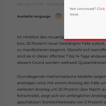
February 17, 2020
Posted by
German Desk
Reading T
Not convinced?
Click
issue.
Available language
Im Hinblick des neuartigen Coronavirus (2019-
bzw. 25 Prozent neuer bestätigter Fälle zuletz
zu manifestieren beginnt.
Obwohl sich betroff
sind sie in dieser offenbar 7 bis 14 Tage andau
diesem Grund werden weltweit Quarantänezeit
Yes, I have read the
P
Grundlegende mathematische Modelle zeigen, d
- case se
ansteigen wird, mit einem Anstieg der Fälle u
weiteren Anstieg um 25 Prozent über Nacht auf
fortschreibt, zeigt sich ein anfänglicher Ansti
geschätzten Sterblichkeitsrate von 2 Prozent w