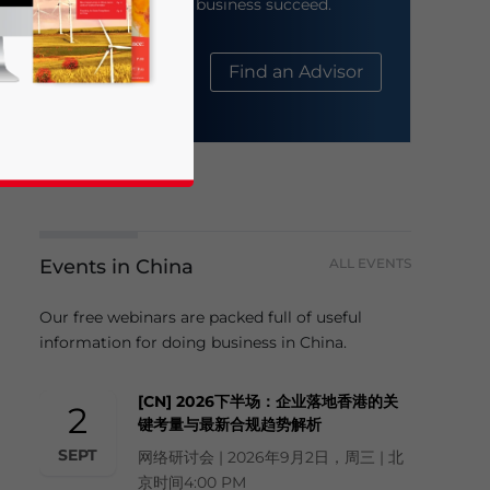
help your business succeed.
About Us
Find an Advisor
Events in China
ALL EVENTS
business news and updates for Asia!
Our free webinars are packed full of useful
information for doing business in China.
[CN] 2026下半场：企业落地香港的关
2
键考量与最新合规趋势解析
SEPT
网络研讨会 | 2026年9月2日，周三 | 北
京时间4:00 PM