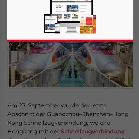
October 11, 2018
Posted by
German Desk
Written by
Melissa Cyrill
Reading Time:
3
minutes
Am 23. September wurde der letzte
Abschnitt der Guangzhou–Shenzhen–Hong
Kong Schnellzugverbindung, welche
Hongkong mit der
Schnellzugverbindung
Yes, I have read the
Privacy Policy
Statement for this