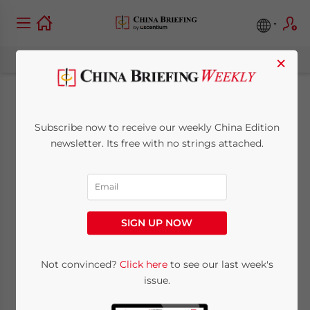
×
Hongkongs High-
Subscribe now to receive our weekly China Edition
Speed
newsletter. Its free with no strings attached.
Zugverbindung mit
Chinas Festland am
SIGN UP NOW
23. September
eröffnet
Not convinced?
Click here
to see our last week's
issue.