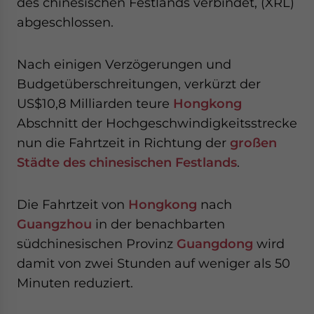
des chinesischen Festlands verbindet, (XRL)
website. Please send me business news and updates
abgeschlossen.
for Asia!
- case sensitive
Nach einigen Verzögerungen und
Budgetüberschreitungen, verkürzt der
US$10,8 Milliarden teure
Hongkong
Abschnitt der Hochgeschwindigkeitsstrecke
nun die Fahrtzeit in Richtung der
großen
Städte des chinesischen Festlands
.
Die Fahrtzeit von
Hongkong
nach
Guangzhou
in der benachbarten
südchinesischen Provinz
Guangdong
wird
damit von zwei Stunden auf weniger als 50
Minuten reduziert.