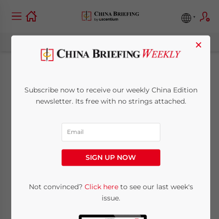
×
Le système hukou en
Subscribe now to receive our weekly China Edition
Chine : qu’est-ce que
newsletter. Its free with no strings attached.
c’est et comment ça
marche ?
SIGN UP NOW
January 23, 2019
Posted by
China Briefing
Not convinced?
Click here
to see our last week's
Reading Time:
6
minutes
issue.
Écrit par :
Dezan Shira & Associates