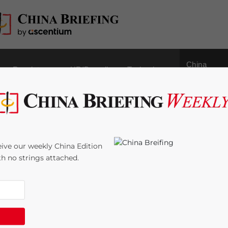
China
Regulatory
HR/Payroll
Technology
Outbound
P nella gestione di
ive our weekly China Edition
ith no strings attached.
n Zhou
Reading Time:
11
minutes