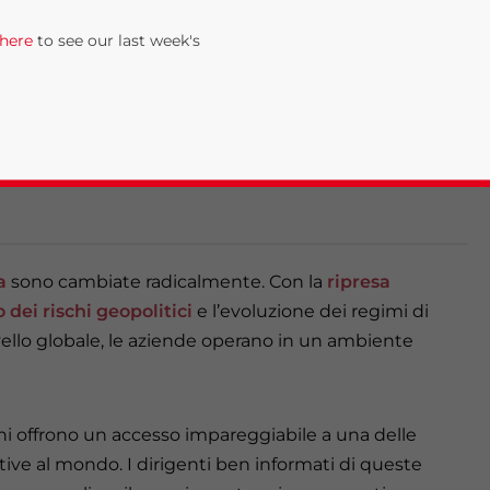
 here
to see our last week's
 prendendo piede come strumento strategico per
vere l’efficienza organizzativa all’indomani del
no a disposizione numerose opzioni di ERP,
igenze delle aziende, indipendentemente dalle loro
a
sono cambiate radicalmente. Con la
ripresa
dei rischi geopolitici
e l’evoluzione dei regimi di
rivacy Policy
Statement for this website. Please send me 
livello globale, le aziende operano in un ambiente
nsitive
oni offrono un accesso impareggiabile a una delle
tive al mondo. I dirigenti ben informati di queste