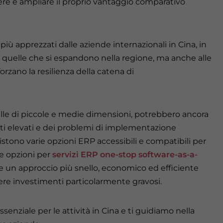
re e ampliare il proprio vantaggio comparativo
ù apprezzati dalle aziende internazionali in Cina, in
a quelle che si espandono nella regione, ma anche alle
orzano la resilienza della catena di
elle di piccole e medie dimensioni, potrebbero ancora
osti elevati e dei problemi di implementazione
istono varie opzioni ERP accessibili e compatibili per
e opzioni per
servizi ERP one-stop software-as-a-
se un approccio più snello, economico ed efficiente
dere investimenti particolarmente gravosi.
enziale per le attività in Cina e ti guidiamo nella