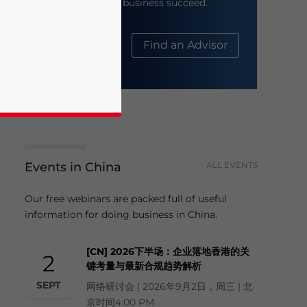
help your business succeed.
About Us
Find an Advisor
Events in China
ALL EVENTS
business news and updates for Asia!
Our free webinars are packed full of useful
information for doing business in China.
[CN] 2026下半场：企业落地香港的关
2
键考量与最新合规趋势解析
SEPT
网络研讨会 | 2026年9月2日，周三 | 北
京时间4:00 PM