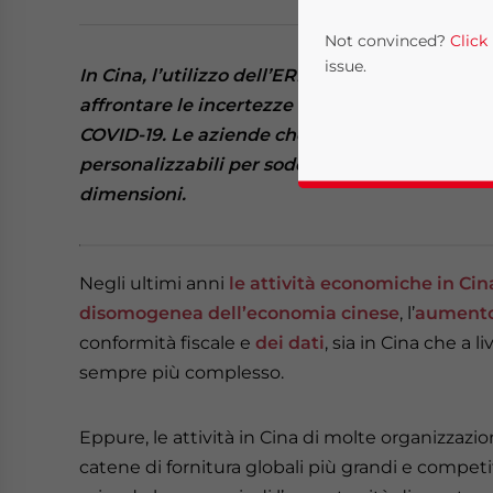
Not convinced?
Click
issue.
In Cina, l’utilizzo dell’ERP sta rapidamente
affrontare le incertezze del mercato e promuo
COVID-19. Le aziende che operano in Cina han
personalizzabili per soddisfare le diverse es
dimensioni.
Negli ultimi anni
le attività economiche in Cin
disomogenea dell’economia cinese
, l’
aumento 
Yes, I have read the
P
conformità fiscale e
dei dati
, sia in Cina che a 
- case se
sempre più complesso.
Eppure, le attività in Cina di molte organizzazi
catene di fornitura globali più grandi e competi