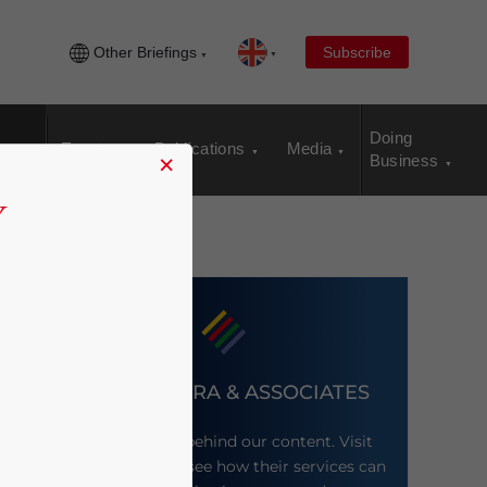
Other Briefings
Subscribe
Doing
Events
Publications
Media
×
Business
DEZAN SHIRA & ASSOCIATES
Meet the firm behind our content. Visit
their website to see how their services can