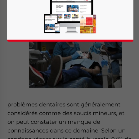
Traduit par: Mathilde Veyrat
En
Chine,
les
problèmes dentaires sont généralement
considérés comme des soucis mineurs, et
on peut constater un manque de
connaissances dans ce domaine. Selon un
Yes, I have read the
Privacy Policy
Statement for this