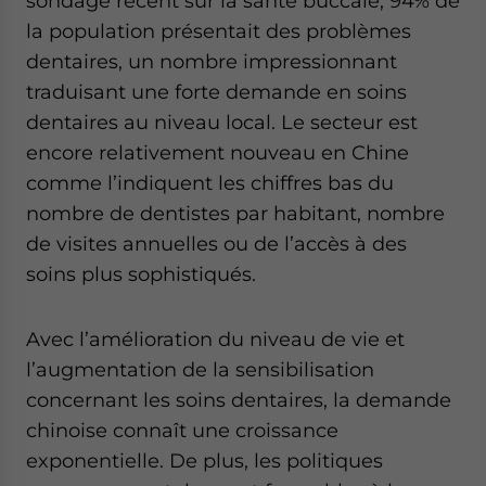
sondage récent sur la santé buccale, 94% de
website. Please send me business news and updates
la population présentait des problèmes
for Asia!
dentaires, un nombre impressionnant
traduisant une forte demande en soins
- case sensitive
dentaires au niveau local. Le secteur est
encore relativement nouveau en Chine
comme l’indiquent les chiffres bas du
nombre de dentistes par habitant, nombre
de visites annuelles ou de l’accès à des
soins plus sophistiqués.
Avec l’amélioration du niveau de vie et
l’augmentation de la sensibilisation
concernant les soins dentaires, la demande
chinoise connaît une croissance
exponentielle. De plus, les politiques