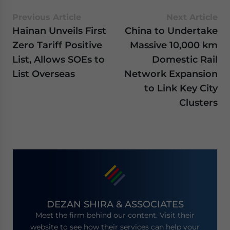
Previous Article
Next Article
Hainan Unveils First
China to Undertake
Zero Tariff Positive
Massive 10,000 km
List, Allows SOEs to
Domestic Rail
List Overseas
Network Expansion
to Link Key City
Clusters
DEZAN SHIRA & ASSOCIATES
Meet the firm behind our content. Visit their
website to see how their services can help your