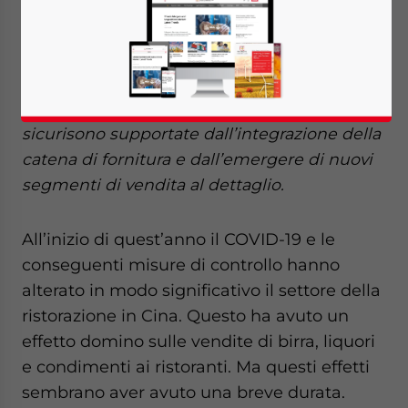
Cina rimane una proposta interessante per
gli investitori esteri poiché le nuove
preferenze per alimenti non solo stranieri e
quindi spesso “ricercati” e che conferiscono
uno status, ma anche effettivamente sani e
sicurisono supportate dall’integrazione della
catena di fornitura e dall’emergere di nuovi
segmenti di vendita al dettaglio.
All’inizio di quest’anno il COVID-19 e le
conseguenti misure di controllo hanno
alterato in modo significativo il settore della
ristorazione in Cina. Questo ha avuto un
effetto domino sulle vendite di birra, liquori
e condimenti ai ristoranti. Ma questi effetti
sembrano aver avuto una breve durata.
Yes, I have read the
Privacy Policy
Statement for this