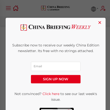
×
Sfruttare le nuove
Subscribe now to receive our weekly China Edition
opportunità
newsletter. Its free with no strings attached.
dell’agroalimentare
nel mercato cinese
SIGN UP NOW
December 7, 2020
Posted by
China Briefing
Not convinced?
Click here
to see our last week's
Written by
Zoey Zhang
Reading Time:
7
minutes
issue.
Il mercato del food and beverages (F&B) in