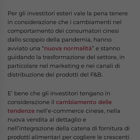
website. Please send me business news and updates
for Asia!
Per gli investitori esteri vale la pena tenere
in considerazione che i cambiamenti nel
- case sensitive
comportamento dei consumatori cinesi
dallo scoppio della pandemia, hanno
avviato una “
nuova normalità
” e stanno
guidando la trasformazione del settore, in
particolare nel marketing e nei canali di
distribuzione dei prodotti del F&B.
E’ bene che gli investitori tengano in
considerazione il
cambiamento delle
tendenze
nell’e-commerce cinese, nella
nuova vendita al dettaglio e
nell’integrazione della catena di fornitura di
prodotti alimentari per cogliere le crescenti