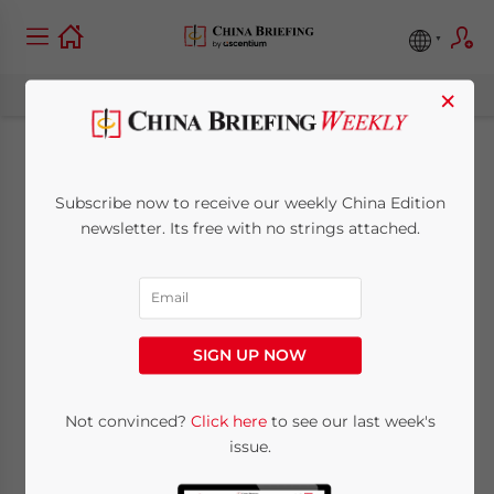
×
Shanghai prévoit un
Subscribe now to receive our weekly China Edition
impôt foncier afin de
newsletter. Its free with no strings attached.
contrôler les prix des
logements
SIGN UP NOW
April 12, 2010
Posted by
China Briefing
Not convinced?
Click here
to see our last week's
Reading Time:
< 1
minute
issue.
Shanghai, 12 avril – Le gouvernement