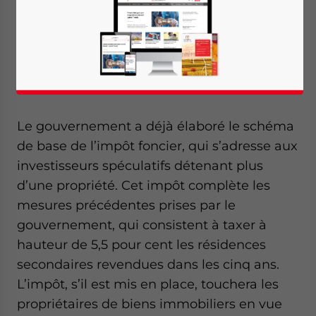
municipal de Shanghai pourrait imposer
une taxe foncière aux investisseurs qui
détiennent plusieurs propriétés. Cette
mesure vise à freiner la hausse des prix et
modérer le marché immobilier.
Le gouvernement a déjà élaboré le schéma
de base de l’impôt foncier, qui s’adresse aux
investisseurs spéculatifs détenant plus
d’une propriété. Cet impôt complète les
mesures précédentes prises par le
gouvernement, qui consistent à taxer à
hauteur de 5,5 pour cent les résidences
secondaires revendues dans les cinq ans.
L’impôt, s’il est mis en place, touchera les
propriétaires de biens immobiliers en vue
Yes, I have read the
Privacy Policy
Statement for this