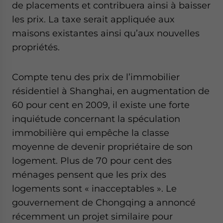
de placements et contribuera ainsi à baisser
website. Please send me business news and updates
for Asia!
les prix. La taxe serait appliquée aux
maisons existantes ainsi qu’aux nouvelles
- case sensitive
propriétés.
Compte tenu des prix de l’immobilier
résidentiel à Shanghai, en augmentation de
60 pour cent en 2009, il existe une forte
inquiétude concernant la spéculation
immobilière qui empêche la classe
moyenne de devenir propriétaire de son
logement. Plus de 70 pour cent des
ménages pensent que les prix des
logements sont « inacceptables ». Le
gouvernement de Chongqing a annoncé
récemment un projet similaire pour